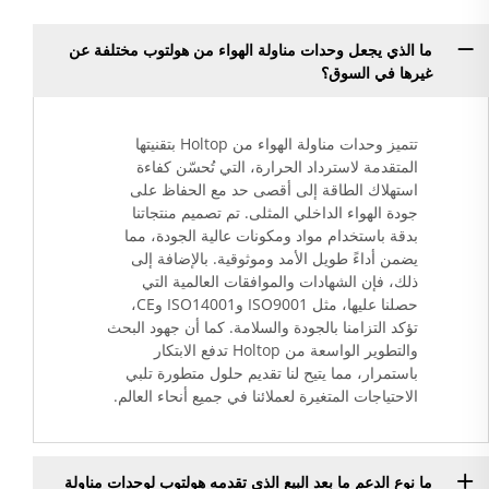
ما الذي يجعل وحدات مناولة الهواء من هولتوب مختلفة عن
غيرها في السوق؟
تتميز وحدات مناولة الهواء من Holtop بتقنيتها
المتقدمة لاسترداد الحرارة، التي تُحسّن كفاءة
استهلاك الطاقة إلى أقصى حد مع الحفاظ على
جودة الهواء الداخلي المثلى. تم تصميم منتجاتنا
بدقة باستخدام مواد ومكونات عالية الجودة، مما
يضمن أداءً طويل الأمد وموثوقية. بالإضافة إلى
ذلك، فإن الشهادات والموافقات العالمية التي
حصلنا عليها، مثل ISO9001 وISO14001 وCE،
تؤكد التزامنا بالجودة والسلامة. كما أن جهود البحث
والتطوير الواسعة من Holtop تدفع الابتكار
باستمرار، مما يتيح لنا تقديم حلول متطورة تلبي
الاحتياجات المتغيرة لعملائنا في جميع أنحاء العالم.
ما نوع الدعم ما بعد البيع الذي تقدمه هولتوب لوحدات مناولة