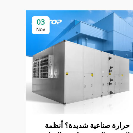
03
Nov
مبرد
لتوف
كيف تو
حرارة صناعية شديدة؟ أنظمة
موثوق