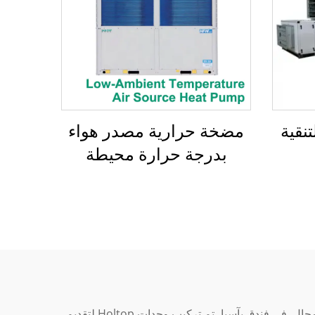
تنقية
مضخة حرارية مصدر هواء
بدرجة حرارة محيطة
منخفضة، مبرد حلزوني
مبرد بالهواء
وحدة مناولة الهواء هي عنصر أساسي في الحفاظ على بيئة داخلية صحية ومريحة، وتم تصميم وحدات Holtop لتتفوق في هذا المجال. في فندق بآسيا، تم تركيب وحدات Holtop لتقديم