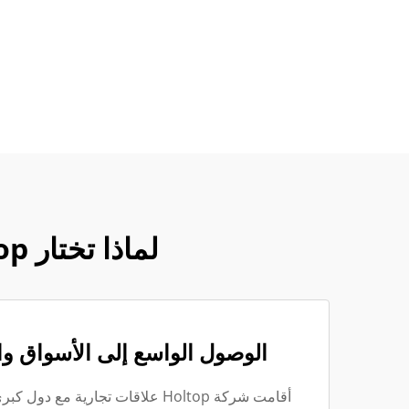
لماذا تختار Holtop لتلبية احتياجاتك من وحدات مناولة الهواء؟
الوصول الواسع إلى الأسواق وا
أقامت شركة Holtop علاقات تجارية مع 