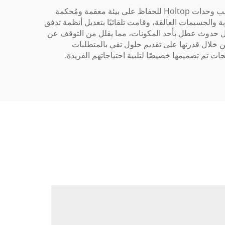
تم تصميم وحدات مناولة الهواء من Holtop لتوفير تحكم دقيق في جودة الهواء الداخلي ودرجة الحرارة. في مختبر بآسيا، تم تركيب وحدات Holtop للحفاظ على بيئة معقمة ومُحكمة
 والجسيمات العالقة، وقامت تلقائيًا بتعديل أنظمة تدفق
ياطية تضمن التشغيل المستمر في حال حدوث عطل بأحد المكونات، مما يقلل من التوقف عن
 خلال قدرتها على تقديم حلول تفي بالمتطلبات