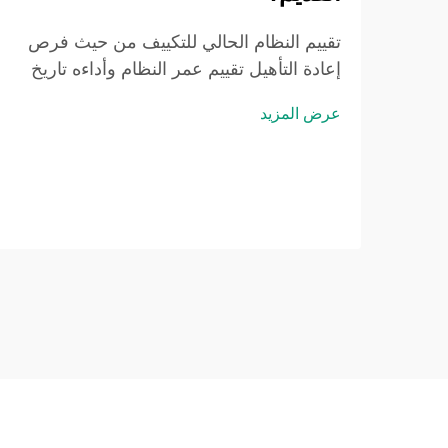
تقييم النظام الحالي للتكييف من حيث فرص
إعادة التأهيل تقييم عمر النظام وأداءه تاريخ
أنظمة التكييف الحالية ابدأ بإعداد قائمة بكل
عرض المزيد
مكونات نظام التكييف، مثل الأفران والقنوات
والثيرموستات وكل المعدات. الأنظمة الأقدم
...