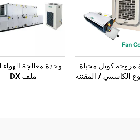
مروحة كويل مخبأة
وحدة معالجة الهواء ل
ع الكاسيتي / المقننة
ملف DX