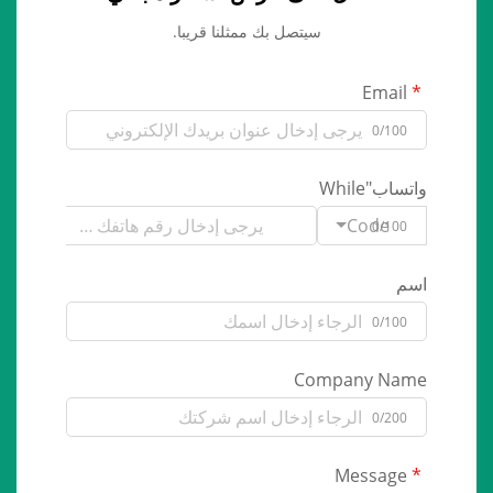
سيتصل بك ممثلنا قريبا.
Email
0/100
واتساب"While
Code
0/100
اسم
0/100
Company Name
0/200
Message