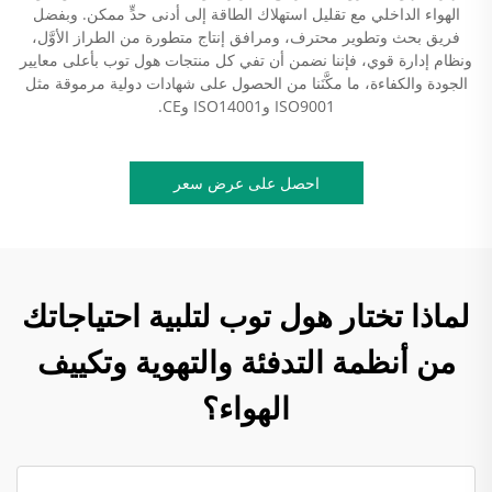
الهواء الداخلي مع تقليل استهلاك الطاقة إلى أدنى حدٍّ ممكن. وبفضل
فريق بحث وتطوير محترف، ومرافق إنتاج متطورة من الطراز الأوَّل،
ونظام إدارة قوي، فإننا نضمن أن تفي كل منتجات هول توب بأعلى معايير
الجودة والكفاءة، ما مكَّنَنا من الحصول على شهادات دولية مرموقة مثل
ISO9001 وISO14001 وCE.
احصل على عرض سعر
لماذا تختار هول توب لتلبية احتياجاتك
من أنظمة التدفئة والتهوية وتكييف
الهواء؟