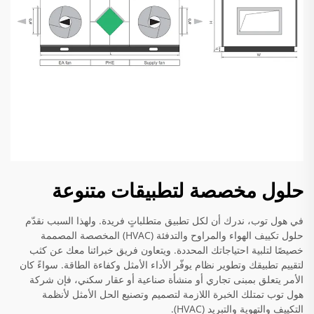
حلول مخصصة لتطبيقات متنوعة
في هول توب، ندرك أن لكل تطبيق متطلباتٍ فريدة. ولهذا السبب نقدّم
حلول تكييف الهواء والمراوح والتدفئة (HVAC) المخصصة المصممة
خصيصًا لتلبية احتياجاتك المحددة. ويتعاون فريق خبرائنا معك عن كثب
لتقييم تطبيقك وتطوير نظام يوفّر الأداء الأمثل وكفاءة الطاقة. سواءً كان
الأمر يتعلق بمبنى تجاري أو منشأة صناعية أو عقار سكني، فإن شركة
هول توب تمتلك الخبرة اللازمة لتصميم وتصنيع الحل الأمثل لأنظمة
التكييف والتهوية والتبريد (HVAC).