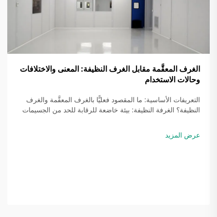
الغرف المعقَّمة مقابل الغرف النظيفة: المعنى والاختلافات
وحالات الاستخدام
التعريفات الأساسية: ما المقصود فعليًّا بالغرف المعقَّمة والغرف
النظيفة؟ الغرفة النظيفة: بيئة خاضعة للرقابة للحد من الجسيمات
العالقة في الهواء (وفقًا لمعايير ISO 14644-1). والغرفة النظيفة
هي مساحة مُصمَّمة بدقة هندسية عالية لتقليل التلوث الناجم عن
عرض المزيد
الجسيمات العالقة في الهواء — وليس...