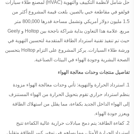
حل شامل لأنظمة التكييف والتهوية (HVAC) لمصنع طلاء سيارات
فولفو في مقاطعة خبي بالصين. بلغت قيمة المشروع أكثر من
1.5 مليون دولار أمريكي وتشمل مساحة قدرها 800,000 متر
مربع. علامة هذا التعاون بداية شراكة ناجحة بين Holtop و Geely
حيث تم تنفيذ تقنية استرداد الطاقة المتقدمة لتحسين التهوية في
ورشة طلاء السيارات. يركز المشروع على التزام Holtop بتحسين
الصحة البشرية وجودة الهواء في البيئات الصناعية.
تفاصيل منتجات وحدات معالجة الهواء
1. استرداد الحرارة والتهوية: تأتي وحدات معالجة الهواء مزودة
بنظم استرداد حراري تقوم بتحويل الحرارة من الهواء المستنزف
إلى الهواء الداخل الجديد بكفاءة، مما يقلل من استهلاك الطاقة
ويعزز جودة الهواء.
2. كفاءة الطاقة: يتم دمج مبادلات حرارية عالية الكفاءة تتيح
استرداد الحرارة الأمثل، مما يساهم في توفير كبير للطاقة وتقليل