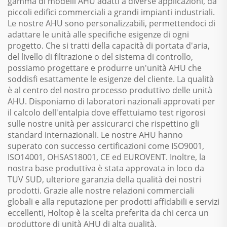
gamma di modelli AHU adatti a diverse applicazioni, da
piccoli edifici commerciali a grandi impianti industriali.
Le nostre AHU sono personalizzabili, permettendoci di
adattare le unità alle specifiche esigenze di ogni
progetto. Che si tratti della capacità di portata d'aria,
del livello di filtrazione o del sistema di controllo,
possiamo progettare e produrre un'unità AHU che
soddisfi esattamente le esigenze del cliente. La qualità
è al centro del nostro processo produttivo delle unità
AHU. Disponiamo di laboratori nazionali approvati per
il calcolo dell'entalpia dove effettuiamo test rigorosi
sulle nostre unità per assicurarci che rispettino gli
standard internazionali. Le nostre AHU hanno
superato con successo certificazioni come ISO9001,
ISO14001, OHSAS18001, CE ed EUROVENT. Inoltre, la
nostra base produttiva è stata approvata in loco da
TUV SUD, ulteriore garanzia della qualità dei nostri
prodotti. Grazie alle nostre relazioni commerciali
globali e alla reputazione per prodotti affidabili e servizi
eccellenti, Holtop è la scelta preferita da chi cerca un
produttore di unità AHU di alta qualità.