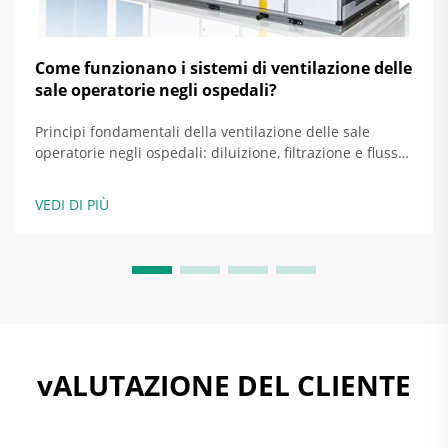
Come funzionano i sistemi di ventilazione delle
sale operatorie negli ospedali?
Principi fondamentali della ventilazione delle sale
operatorie negli ospedali: diluizione, filtrazione e flusso
d'aria direzionale come strategie basilari. Le sale
operatorie negli ospedali odierni si basano su tre
VEDI DI PIÙ
approcci principali per mantenere i siti chirurgici liberi
da infezioni: la diluizione...
vALUTAZIONE DEL CLIENTE