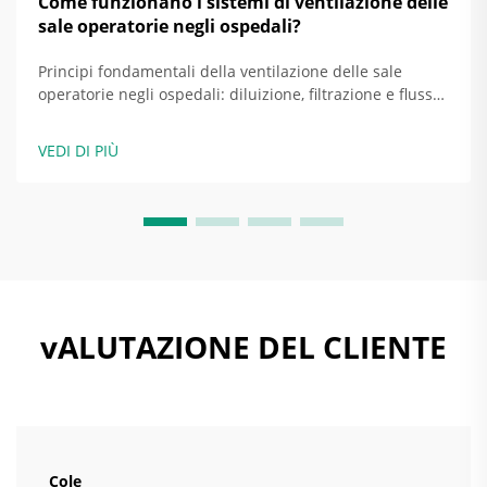
Come funzionano i sistemi di ventilazione delle
sale operatorie negli ospedali?
Principi fondamentali della ventilazione delle sale
operatorie negli ospedali: diluizione, filtrazione e flusso
d'aria direzionale come strategie basilari. Le sale
operatorie negli ospedali odierni si basano su tre
VEDI DI PIÙ
approcci principali per mantenere i siti chirurgici liberi
da infezioni: la diluizione...
vALUTAZIONE DEL CLIENTE
Cole