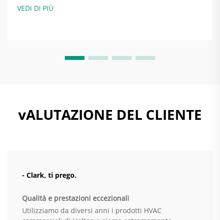
energetica. Quando i sistemi di ventilazione sono
VEDI DI PIÙ
configurati correttamente, in realtà risparmiano energia
regolando la quantità di aria scambiata...
vALUTAZIONE DEL CLIENTE
- Clark, ti prego.
Qualità e prestazioni eccezionali
Utilizziamo da diversi anni i prodotti HVAC