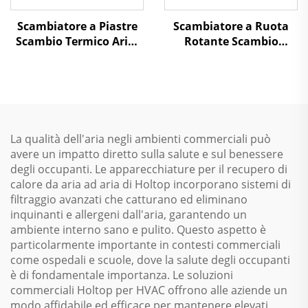
Scambiatore a Piastre
Scambiatore a Ruota
Scambio Termico Aria-
Rotante Scambio
Aria Recupero Calore
Termico Aria-Aria
Unità di Trattamento
Recupero Calore Unità
dell'Aria
di Trattamento dell'Aria
La qualità dell'aria negli ambienti commerciali può
avere un impatto diretto sulla salute e sul benessere
degli occupanti. Le apparecchiature per il recupero di
calore da aria ad aria di Holtop incorporano sistemi di
filtraggio avanzati che catturano ed eliminano
inquinanti e allergeni dall'aria, garantendo un
ambiente interno sano e pulito. Questo aspetto è
particolarmente importante in contesti commerciali
come ospedali e scuole, dove la salute degli occupanti
è di fondamentale importanza. Le soluzioni
commerciali Holtop per HVAC offrono alle aziende un
modo affidabile ed efficace per mantenere elevati