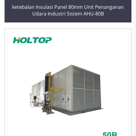
ketebalan Insulasi Panel 80mm Unit Penanganan
Udara Industri Sistem AHU-80B