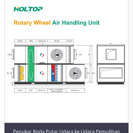
Penukar Roda Putar Udara ke Udara Pemulihan