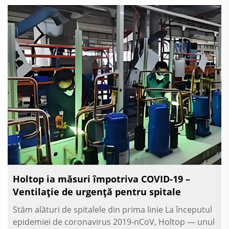
Holtop ia măsuri împotriva COVID-19 –
Ventilație de urgență pentru spitale
Stăm alături de spitalele din prima linie La începutul
epidemiei de coronavirus 2019-nCoV, Holtop — unul