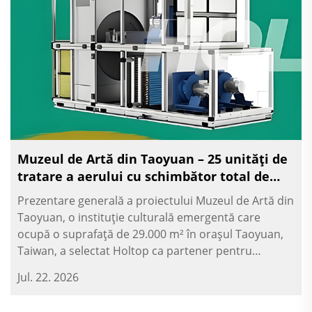
Muzeul de Artă din Taoyuan – 25 unități de
tratare a aerului cu schimbător total de
căldură
Prezentare generală a proiectului Muzeul de Artă din
Taoyuan, o instituție culturală emergentă care
ocupă o suprafață de 29.000 m² în orașul Taoyuan,
Taiwan, a selectat Holtop ca partener pentru
sistemul de ventilare. Ca producător lider de unități
Jul. 22. 2026
de recuperare a căldurii aer-aer, Holtop a furnizat 25
seturi...