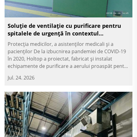
Soluție de ventilație cu purificare pentru
spitalele de urgență în contextul
pandemiei de COVID-19
Protecția medicilor, a asistenților medicali și a
pacienților De la izbucnirea pandemiei de COVID-19
în 2020, Holtop a proiectat, fabricat și instalat
echipamente de purificare a aerului proaspăt pentru
Spitalul Xiaotangshan și alte șapte proiecte de
Jul. 24. 2026
spitale de urgență, oferind furnizare, instal...