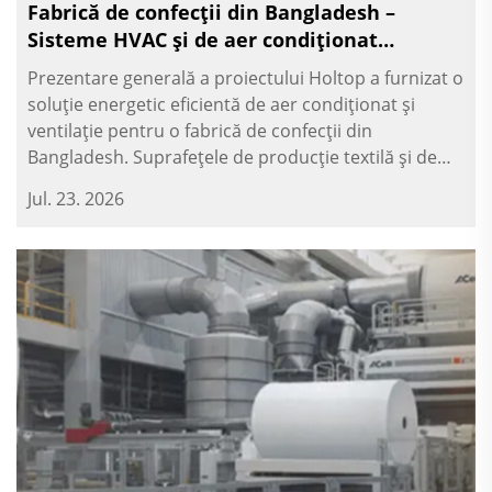
Fabrică de confecții din Bangladesh –
Sisteme HVAC și de aer condiționat
ecologice
Prezentare generală a proiectului Holtop a furnizat o
soluție energetic eficientă de aer condiționat și
ventilație pentru o fabrică de confecții din
Bangladesh. Suprafețele de producție textilă și de
confecții necesită volume mari de aer proaspăt
Jul. 23. 2026
curat, cu temperatură controlată, pentru a p...