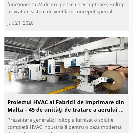
funcționează 24 de ore pe zi cu trei cuptoare, Holtop
a livrat un sistem de ventilare conceput special
pentru fabrici de produse alimentare. Având
Jul. 21. 2026
temperaturi de evacuare ale cuptoarelor de
aproximativ 40°C, uzina avea nevoie de un sistem
fiabil...
Proiectul HVAC al Fabricii de Imprimare din
Malta – 45 de unități de tratare a aerului cu
recuperare de căldură
Prezentare generală: Holtop a furnizat o soluție
completă HVAC industrială pentru o bază modernă