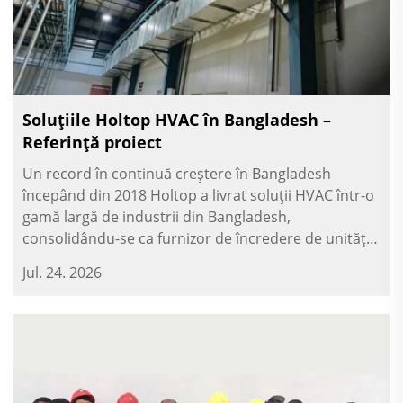
Soluțiile Holtop HVAC în Bangladesh –
Referință proiect
Un record în continuă creștere în Bangladesh
începând din 2018 Holtop a livrat soluții HVAC într-o
gamă largă de industrii din Bangladesh,
consolidându-se ca furnizor de încredere de unități
de tratare a aerului, răcitoare cu apă și ventilatoare
Jul. 24. 2026
cu recuperare de căldură pentru regiunea...