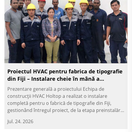
Proiectul HVAC pentru fabrica de tipografie
din Fiji – Instalare cheie în mână a
răcitorului și a UTA
Prezentare generală a proiectului Echipa de
construcții HVAC Holtop a realizat o instalare
completă pentru o fabrică de tipografie din Fiji,
gestionând întregul proiect, de la etapa preinstalării
până la finalizare. Cuprinsul proiectului evidențiază
Jul. 24. 2026
capacitatea cheie în mână a Holtop — nu doar
man...