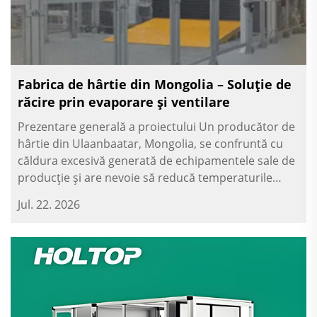
Fabrica de hârtie din Mongolia – Soluție de
răcire prin evaporare și ventilare
Prezentare generală a proiectului Un producător de
hârtie din Ulaanbaatar, Mongolia, se confruntă cu
căldura excesivă generată de echipamentele sale de
producție și are nevoie să reducă temperaturile
interioare în întreaga hală de producție, care este
Jul. 22. 2026
dens aglomerată. Echipamentele de producție
ocupă cea mai mare parte a suprafeței...