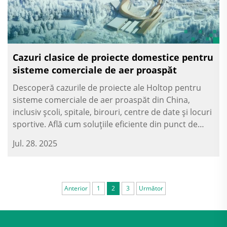
Cazuri clasice de proiecte domestice pentru
sisteme comerciale de aer proaspăt
Descoperă cazurile de proiecte ale Holtop pentru
sisteme comerciale de aer proaspăt din China,
inclusiv școli, spitale, birouri, centre de date și locuri
sportive. Află cum soluțiile eficiente din punct de
vedere energetic ale Holtop îmbunătățesc calitatea
Jul. 28. 2025
aerului interior și sprijină dezvoltarea clădirilor
inteligente.
Anterior
1
2
3
Următor