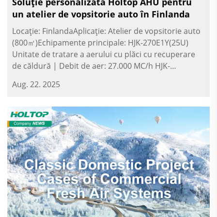
Soluție personalizată Holtop AHU pentru
un atelier de vopsitorie auto în Finlanda
Locație: FinlandaAplicație: Atelier de vopsitorie auto
(800㎡)Echipamente principale: HJK-270E1Y(25U)
Unitate de tratare a aerului cu plăci cu recuperare
de căldură | Debit de aer: 27.000 MC/h HJK-
021E1Y(25U) Unitate de tratare a aerului cu
Aug. 22. 2025
recuperare de căldură prin circulație de glicol |
Debit de aer: 2.100 MC/h ...