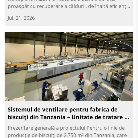
proaspăt cu recuperare a căldurii, de înaltă eficiență,
dotată cu un sistem DX integrat. Unitatea asigură în
Jul. 21. 2026
mod continuu aer proaspăt precondiționat —
încălzind sau răcind acesta...
Sistemul de ventilare pentru fabrica de
biscuiți din Tanzania – Unitate de tratare a
aerului proaspăt de tip jet și soluție de
Prezentare generală a proiectului Pentru o linie de
evacuare
producție de biscuiți de 2.750 m² din Tanzania, care