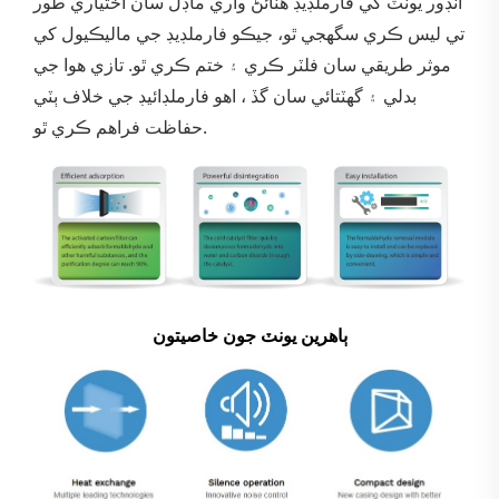
انڊور يونٽ کي فارملڊيڊ هٽائڻ واري ماڊل سان اختياري طور
تي ليس ڪري سگهجي ٿو، جيڪو فارملڊيڊ جي ماليڪيول کي
موثر طريقي سان فلٽر ڪري ۽ ختم ڪري ٿو. تازي هوا جي
بدلي ۽ گهٽتائي سان گڏ ، اهو فارملڊائيڊ جي خلاف ٻٽي
حفاظت فراهم ڪري ٿو.
ٻاھرين يونٽ جون خاصيتون