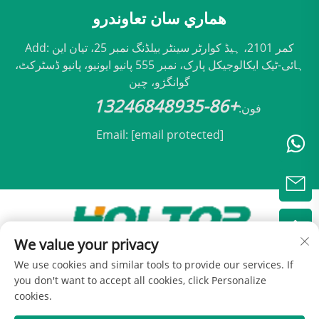
هماري سان تعاوندرو
Add: کمر 2101، ہیڈ کوارٹر سینٹر بیلڈنگ نمبر 25، تیان این
ہائی-ٹیک ایکالوجیکل پارک، نمبر 555 پانیو ایونیو، پانیو ڈسٹرکٹ،
گوانگژو، چین
+86-13246848935
فون:
Email:
[email protected]
We value your privacy
تصنیف © 2025 به راهي Beijing هولٽاپ ہوائی شartiگ
We use cookies and similar tools to provide our services. If
کمپني، محدود -
رازداري پاليسي
you don't want to accept all cookies, click Personalize
cookies.