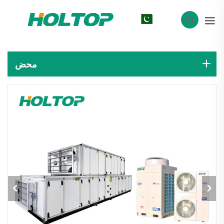
SD
محض