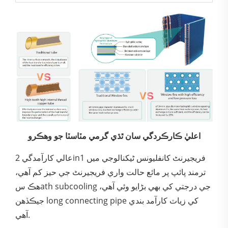
اعليٰ ڪارڪردگي سان ٿڌي گرمي مٽاسٽا جو وهڪرو
عالي کارآمدگي 2in1 فريجيرنٹ کانفليونس ٹیکنالوجي ميں
ترمند پائپ پر مائع حالت واري فريجيرنٹ جي حيز کم آهي،
هڪ سath subcooling جي درجتي کي بھي بڑايو وئي آهي،
جيڪڏهن long connecting pipe کي زياٽ کارآمد بندي
آهي.