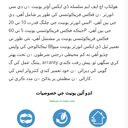
هولٽاپ اچ ایف ایم سلسله ڈي ایکس آؤٽر يونيٽ ۾ن ڊي سي
انورٽر ۽ن فڪس فريڪوئنسي کي طور پر شامل آهي. ڊي
سي انورٽر يونيٽ جي چلنگ قدرت 10 تي 20P جي بين آهي،
جبڪه فڪس فريڪوئنسي يونيٽ 5 تي 60P جي بين آهي.
فڪس فريڪوئنسي يونيٽ پر مشتمل آهي، نئي طور تي
تعمير ٿيل ڈي ایکس انورٽر يونيٽ ميو⑼ ٽيڪنالوجي کي واپس
ڇڏيو آهي ته کم محيطي درجتي شرطون ۾ن تحت ٻهتر
ہيٽنگ عمل کي گarranty کري سگهي ٿو. پيش رفت ڪندي
گويي کي ڊيزائن ۽ن خود تعمير کندي کنٽرولر ايس کي
کارائي ۽ن مطمئن پر ٻڌائڻ ۾ن مدد ڪري ٿي.
انڊو آئين يونيٽ جي خصوصيات