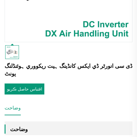
ڈی سی انورٹر ڈي ایکس کانڈینگ ہیت ریکووري ہوئنڈلنگ
یونٹ
اقتباس حاصل ڪريو
وضاحت
وضاحت