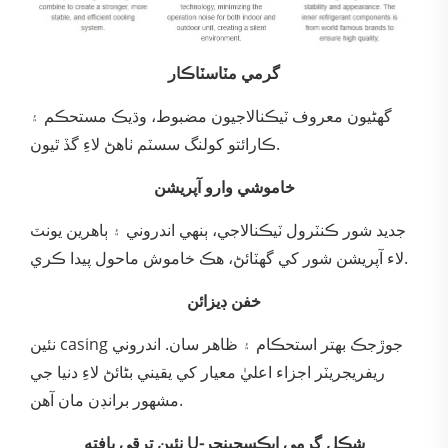
گرمي مٽاسٽاڪار
گھڻيون معروف ٽيڪنالاجيون مضبوط، وڌيڪ مستحڪم ۽
ڪارائتو کولنگ سسٽم ٺاهڻ لاءِ گڏ ٿيون.
خاموشي وارو آپريشن
جديد شور ڪنٽرول ٽيڪنالاجي، ٻنهي اندروني ۽ ٻاهرين يونٽ
لاء آپريشن شور کي گھٽائڻ، هڪ خاموش ماحول پيدا ڪري.
خفن ڊيزائن
نئين casing جوڙجڪ بهتر استحڪام ۽ ظاهر سان. اندروني
ريفريجريٽر اجزاء اعليٰ معيار کي يقيني بڻائڻ لاءِ دنيا جي
مشهور برانڊن مان آهن.
نئين ترقي يافته U-شڪل گرمي ايڪسچينجر