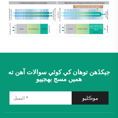
جیکڏهن توهان کي کوئي سوالات آهن ته
ھميں مسج بھجييو
موڪليو