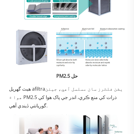
PM2.5 حل
هيٽ گھريل afiltraيشن فلٽرز سان مسلسل آهي، جيئن
هوا ۾ PM2.5 ذرات کي منع ڪري، اندر جي پاک هوا کي
گوريانتي ڏيندي آهي.