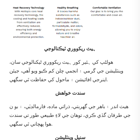
ہيٽ ریکووري ٽيڪنالوجي
هولٹپ کي ہئير کور ہيٽ ریکووري ٹيکنالوجي سان،
وينٽليشن جي گرمي ۽ انجمي چلن کم ڪيو ويو آهي، جيئن
اينرجي افائيشن ۽ ماحول کي حفاظت ٿي سگھي.
سندت خواهش
هيٽ اندر ۽ باهر جي گھربتي، ذراتي ماده، فارمالڊيٰي، ۽ بو ن
جي طرفان گڏي ڪري، توهان جي لاءِ طبيعي طور تي سندت
هوا پهچاني ٿي سگهي.
سنيل وينٽليشن