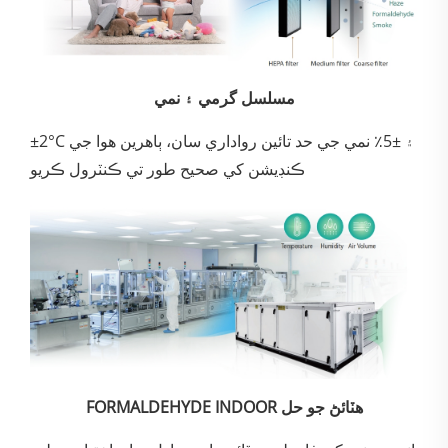
مسلسل گرمي ۽ نمي
±2°C ۽ ±5٪ نمي جي حد تائين رواداري سان، ٻاهرين هوا جي
ڪنڊيشن کي صحيح طور تي ڪنٽرول ڪريو
FORMALDEHYDE INDOOR هٽائڻ جو حل