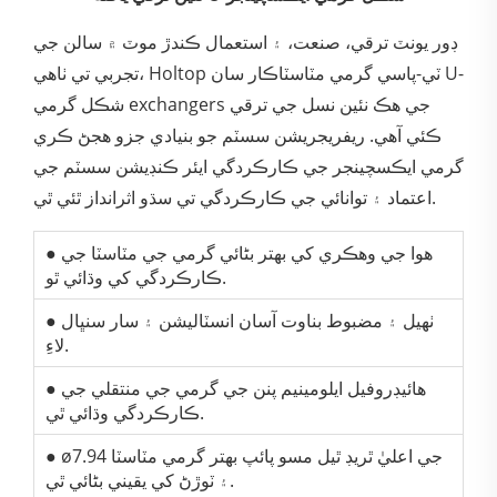
ڊور يونٽ ترقي، صنعت، ۽ استعمال ڪندڙ موٽ ۾ سالن جي
تجربي تي ٺاھي، Holtop ٽي-پاسي گرمي مٽاسٽاڪار سان U-
شڪل گرمي exchangers جي هڪ نئين نسل جي ترقي
ڪئي آهي. ريفريجريشن سسٽم جو بنيادي جزو هجڻ ڪري
گرمي ايڪسچينجر جي ڪارڪردگي ايئر ڪنڊيشن سسٽم جي
اعتماد ۽ توانائي جي ڪارڪردگي تي سڌو اثرانداز ٿئي ٿي.
● هوا جي وهڪري کي بهتر بڻائي گرمي جي مٽاسٽا جي
ڪارڪردگي کي وڌائي ٿو.
● ٺهيل ۽ مضبوط بناوت آسان انسٽاليشن ۽ سار سنڀال
لاءِ.
● هائيڊروفيل ايلومينيم پنن جي گرمي جي منتقلي جي
ڪارڪردگي وڌائي ٿي.
● ø7.94 جي اعليٰ ٿريڊ ٿيل مسو پائپ بهتر گرمي مٽاسٽا
۽ ٽوڙڻ کي يقيني بڻائي ٿي.