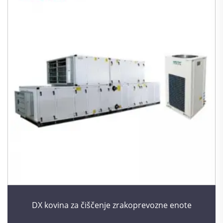
DX kovina za čiščenje zrakoprevozne enote