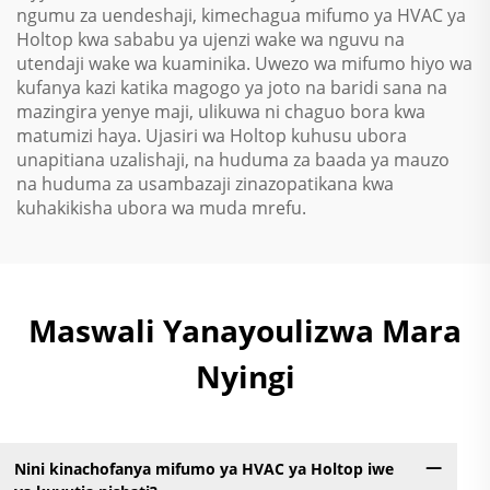
ngumu za uendeshaji, kimechagua mifumo ya HVAC ya
Holtop kwa sababu ya ujenzi wake wa nguvu na
utendaji wake wa kuaminika. Uwezo wa mifumo hiyo wa
kufanya kazi katika magogo ya joto na baridi sana na
mazingira yenye maji, ulikuwa ni chaguo bora kwa
matumizi haya. Ujasiri wa Holtop kuhusu ubora
unapitiana uzalishaji, na huduma za baada ya mauzo
na huduma za usambazaji zinazopatikana kwa
kuhakikisha ubora wa muda mrefu.
Maswali Yanayoulizwa Mara
Nyingi
Nini kinachofanya mifumo ya HVAC ya Holtop iwe