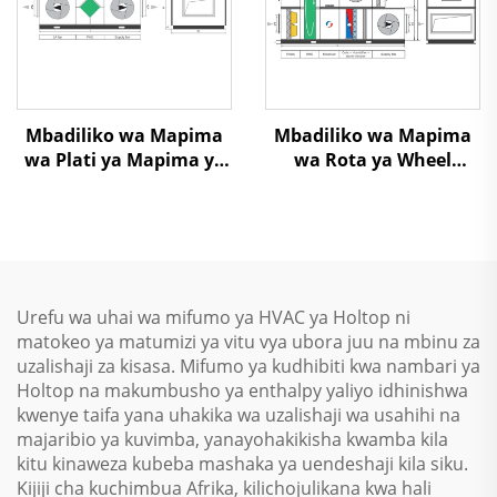
Mbadiliko wa Mapima
Mbadiliko wa Mapima
wa Plati ya Mapima ya
wa Rota ya Wheel
Heat Exchanger Air To
Exchanger Air To Air
Air Heat Recovery Air
Heat Recovery Air
Handling Unit
Handling Unit
Urefu wa uhai wa mifumo ya HVAC ya Holtop ni
matokeo ya matumizi ya vitu vya ubora juu na mbinu za
uzalishaji za kisasa. Mifumo ya kudhibiti kwa nambari ya
Holtop na makumbusho ya enthalpy yaliyo idhinishwa
kwenye taifa yana uhakika wa uzalishaji wa usahihi na
majaribio ya kuvimba, yanayohakikisha kwamba kila
kitu kinaweza kubeba mashaka ya uendeshaji kila siku.
Kijiji cha kuchimbua Afrika, kilichojulikana kwa hali