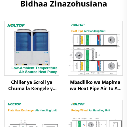
Bidhaa Zinazohusiana
Chiller ya Scroll ya
Mbadiliko wa Mapima
Chuma la Kengele ya
wa Heat Pipe Air To Air
Mapumziko ya Upepo la
Heat Recovery Air
Joto la Takriban la
Handling Unit
Upepo