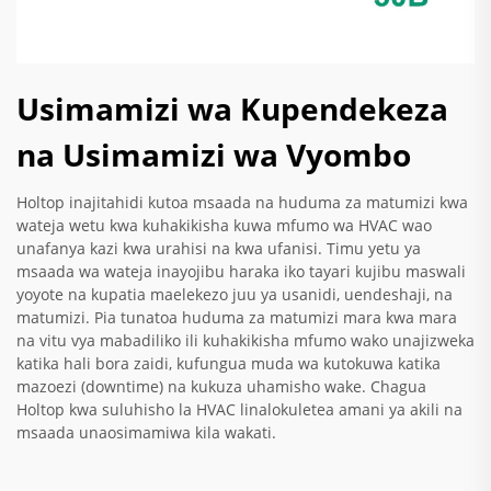
Usimamizi wa Kupendekeza
na Usimamizi wa Vyombo
Holtop inajitahidi kutoa msaada na huduma za matumizi kwa
wateja wetu kwa kuhakikisha kuwa mfumo wa HVAC wao
unafanya kazi kwa urahisi na kwa ufanisi. Timu yetu ya
msaada wa wateja inayojibu haraka iko tayari kujibu maswali
yoyote na kupatia maelekezo juu ya usanidi, uendeshaji, na
matumizi. Pia tunatoa huduma za matumizi mara kwa mara
na vitu vya mabadiliko ili kuhakikisha mfumo wako unajizweka
katika hali bora zaidi, kufungua muda wa kutokuwa katika
mazoezi (downtime) na kukuza uhamisho wake. Chagua
Holtop kwa suluhisho la HVAC linalokuletea amani ya akili na
msaada unaosimamiwa kila wakati.