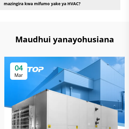
mazingira kwa mifumo yake ya HVAC?
Maudhui yanayohusiana
04
Mar