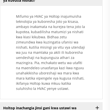
ya kuvutia nishati?
Mifumo ya HVAC ya Holtop inajumuisha
teknolojia ya kuboresha joto ya kisasa,
ambayo inakamata na kurejea tena joto la
kupotea, kubadilisha matumizi ya nishati
kwa kiasi kikubwa. Bidhaa zetu
zimeundwa kwa kuzingatia ufanisi wa
nishati, kutilia misingi ya vitu vya utendaji
wa juu na mamlaka ya akili ili kuboresha
uendeshaji na kupunguza athari za
mazingira. Pia, mchakato wetu wa utafiti
na maendeleo unaofanya kazi kwa nguvu
unahakikisha uboreshaji wa mara kwa
mara katika vipengele vya kugusa nishati,
ikifanya Holtop kuwa mkuu katika
suluhisho la HVAC yenye ustawi.
Holtop inachangia jinsi gani kwa ustawi wa