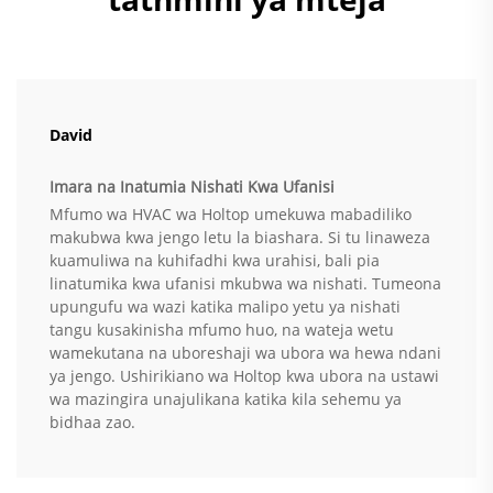
David
Imara na Inatumia Nishati Kwa Ufanisi
Mfumo wa HVAC wa Holtop umekuwa mabadiliko
makubwa kwa jengo letu la biashara. Si tu linaweza
kuamuliwa na kuhifadhi kwa urahisi, bali pia
linatumika kwa ufanisi mkubwa wa nishati. Tumeona
upungufu wa wazi katika malipo yetu ya nishati
tangu kusakinisha mfumo huo, na wateja wetu
wamekutana na uboreshaji wa ubora wa hewa ndani
ya jengo. Ushirikiano wa Holtop kwa ubora na ustawi
wa mazingira unajulikana katika kila sehemu ya
bidhaa zao.