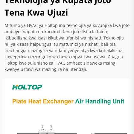
Tena Kwa Ujuzi
Mifumo ya HVAC ya Holtop ina teknolojia ya kuvunjika kwa joto
ambayo inapata na kurekodi tena joto lisilo la faida,
ikibadilisha kwa kiasi kikubwa ufanisi wa nishati. Teknolojia
hii ya kisasa haipunguzi tu matumizi ya nishati, bali pia
inachangia mazingira ya ndani yenye afya kwa kuhakikisha
kuwepo kwa mzunguko wa hewa mpya kwa usawa. Chagua
Holtop kwa suluhisho za HVAC ambazo zinaweka msingi
kwenye ustawi wa mazingira na utendaji.