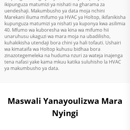
ikipunguza matumizi ya nishati na gharama za
uendeshaji. Makumbusho ya data moja nchini
Marekani iliuma mifumo ya HVAC ya Holtop, ikifanikisha
kupunguza matumizi ya nishati ya kuponya kwa asilimia
40. Mfumo wa kuboresha wa kina wa mifumo hii
unaruhusu ukaguzi wa mara moja na ubadilisho,
kuhakikisha utendaji bora chini ya hali tofauti. Ushairi
wa kimataifa wa Holtop kuhusu bidhaa bora
zinazotegemeleka na huduma nzuri za wateja inajenga
tena nafasi yake kama mkuu katika suluhisho la HVAC
ya makumbusho ya data.
Maswali Yanayoulizwa Mara
Nyingi