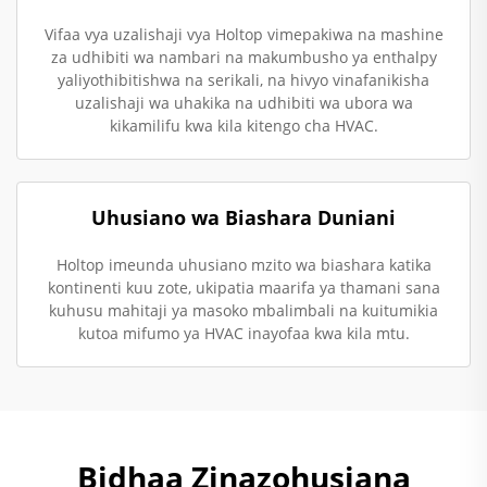
Vifaa vya uzalishaji vya Holtop vimepakiwa na mashine
za udhibiti wa nambari na makumbusho ya enthalpy
yaliyothibitishwa na serikali, na hivyo vinafanikisha
uzalishaji wa uhakika na udhibiti wa ubora wa
kikamilifu kwa kila kitengo cha HVAC.
Uhusiano wa Biashara Duniani
Holtop imeunda uhusiano mzito wa biashara katika
kontinenti kuu zote, ukipatia maarifa ya thamani sana
kuhusu mahitaji ya masoko mbalimbali na kuitumikia
kutoa mifumo ya HVAC inayofaa kwa kila mtu.
Bidhaa Zinazohusiana