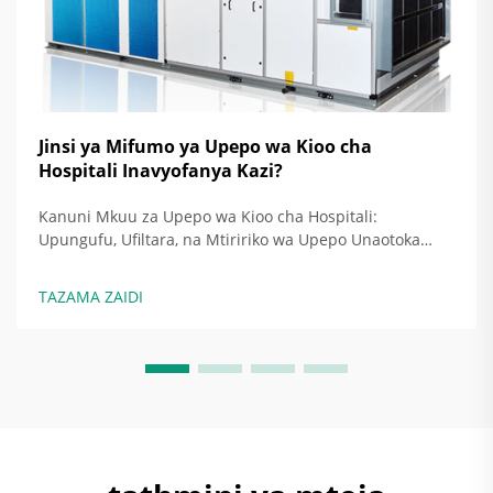
Jinsi ya Mifumo ya Upepo wa Kioo cha
Hospitali Inavyofanya Kazi?
Kanuni Mkuu za Upepo wa Kioo cha Hospitali:
Upungufu, Ufiltara, na Mtiririko wa Upepo Unaotoka
Kwa Mwelekeo Maalum Kama Mikakati Msingi. Kioo cha
uchunguzi cha sasa kinaamini mikakati mitatu kuu ya
TAZAMA ZAIDI
kudumisha eneo la uchunguzi lisilokuwa na
maambukizo: upungufu wa...