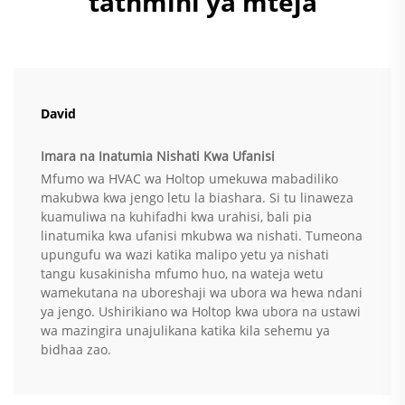
tathmini ya mteja
David
Imara na Inatumia Nishati Kwa Ufanisi
Mfumo wa HVAC wa Holtop umekuwa mabadiliko
makubwa kwa jengo letu la biashara. Si tu linaweza
kuamuliwa na kuhifadhi kwa urahisi, bali pia
linatumika kwa ufanisi mkubwa wa nishati. Tumeona
upungufu wa wazi katika malipo yetu ya nishati
tangu kusakinisha mfumo huo, na wateja wetu
wamekutana na uboreshaji wa ubora wa hewa ndani
ya jengo. Ushirikiano wa Holtop kwa ubora na ustawi
wa mazingira unajulikana katika kila sehemu ya
bidhaa zao.