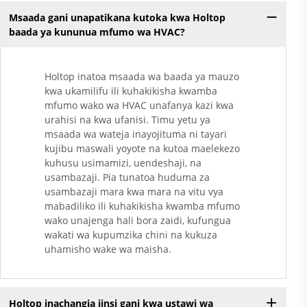
Msaada gani unapatikana kutoka kwa Holtop
baada ya kununua mfumo wa HVAC?
Holtop inatoa msaada wa baada ya mauzo
kwa ukamilifu ili kuhakikisha kwamba
mfumo wako wa HVAC unafanya kazi kwa
urahisi na kwa ufanisi. Timu yetu ya
msaada wa wateja inayojituma ni tayari
kujibu maswali yoyote na kutoa maelekezo
kuhusu usimamizi, uendeshaji, na
usambazaji. Pia tunatoa huduma za
usambazaji mara kwa mara na vitu vya
mabadiliko ili kuhakikisha kwamba mfumo
wako unajenga hali bora zaidi, kufungua
wakati wa kupumzika chini na kukuza
uhamisho wake wa maisha.
Holtop inachangia jinsi gani kwa ustawi wa