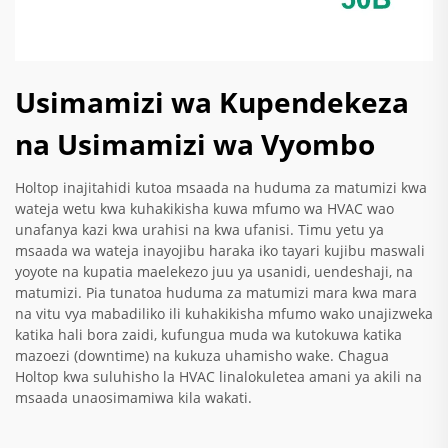
Usimamizi wa Kupendekeza
na Usimamizi wa Vyombo
Holtop inajitahidi kutoa msaada na huduma za matumizi kwa
wateja wetu kwa kuhakikisha kuwa mfumo wa HVAC wao
unafanya kazi kwa urahisi na kwa ufanisi. Timu yetu ya
msaada wa wateja inayojibu haraka iko tayari kujibu maswali
yoyote na kupatia maelekezo juu ya usanidi, uendeshaji, na
matumizi. Pia tunatoa huduma za matumizi mara kwa mara
na vitu vya mabadiliko ili kuhakikisha mfumo wako unajizweka
katika hali bora zaidi, kufungua muda wa kutokuwa katika
mazoezi (downtime) na kukuza uhamisho wake. Chagua
Holtop kwa suluhisho la HVAC linalokuletea amani ya akili na
msaada unaosimamiwa kila wakati.