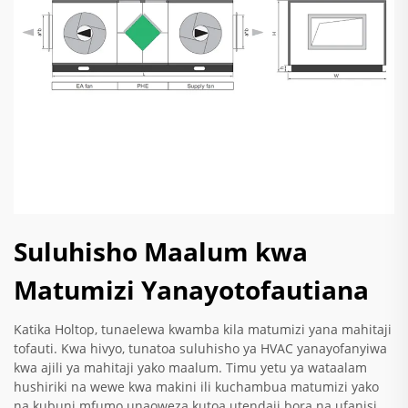
Suluhisho Maalum kwa
Matumizi Yanayotofautiana
Katika Holtop, tunaelewa kwamba kila matumizi yana mahitaji
tofauti. Kwa hivyo, tunatoa suluhisho ya HVAC yanayofanyiwa
kwa ajili ya mahitaji yako maalum. Timu yetu ya wataalam
hushiriki na wewe kwa makini ili kuchambua matumizi yako
na kubuni mfumo unaoweza kutoa utendaji bora na ufanisi