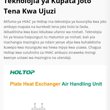
Teknolojia ya Kupata Joto
Tena Kwa Ujuzi
Mifumo ya HVAC ya Holtop ina teknolojia ya kuvunjika kwa joto
ambayo inapata na kurekodi tena joto lisilo la faida,
ikibadilisha kwa kiasi kikubwa ufanisi wa nishati. Teknolojia
hii ya kisasa haipunguzi tu matumizi ya nishati, bali pia
inachangia mazingira ya ndani yenye afya kwa kuhakikisha
kuwepo kwa mzunguko wa hewa mpya kwa usawa. Chagua
Holtop kwa suluhisho za HVAC ambazo zinaweka msingi
kwenye ustawi wa mazingira na utendaji.