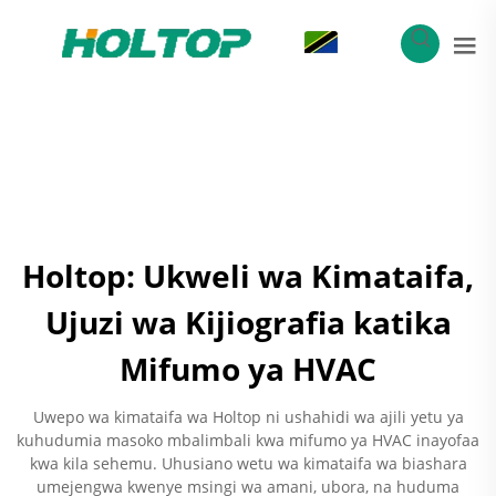
SW
Holtop: Ukweli wa Kimataifa,
Ujuzi wa Kijiografia katika
Mifumo ya HVAC
Uwepo wa kimataifa wa Holtop ni ushahidi wa ajili yetu ya
kuhudumia masoko mbalimbali kwa mifumo ya HVAC inayofaa
kwa kila sehemu. Uhusiano wetu wa kimataifa wa biashara
umejengwa kwenye msingi wa amani, ubora, na huduma