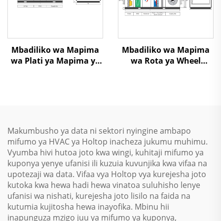
Mbadiliko wa Mapima
Mbadiliko wa Mapima
wa Plati ya Mapima ya
wa Rota ya Wheel
Heat Exchanger Air To
Exchanger Air To Air
Air Heat Recovery Air
Heat Recovery Air
Handling Unit
Handling Unit
Makumbusho ya data ni sektori nyingine ambapo
mifumo ya HVAC ya Holtop inacheza jukumu muhimu.
Vyumba hivi hutoa joto kwa wingi, kuhitaji mifumo ya
kuponya yenye ufanisi ili kuzuia kuvunjika kwa vifaa na
upotezaji wa data. Vifaa vya Holtop vya kurejesha joto
kutoka kwa hewa hadi hewa vinatoa suluhisho lenye
ufanisi wa nishati, kurejesha joto lisilo na faida na
kutumia kujitosha hewa inayofika. Mbinu hii
inapunguza mzigo juu ya mifumo ya kuponya,