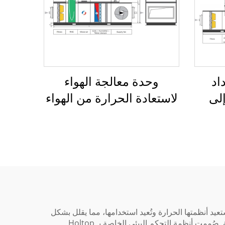
اد
وحدة معالجة الهواء
إلى
لاستعادة الحرارة من الهواء
لهواء
إلى الهواء بمبادل عجلة دوار
طورة، تستعيد أنظمتها الحرارة وتُعيد استخدامها، مما يقلل بشكل
كبير من استهلاك الطاقة والتأثير البيئي. وفي مباني المكاتب، ينعكس ذلك في انخفاض تكاليف التشغيل وتقليص البصمة الكربونية. صُممت أنظمة التحكم البيئي الخاصة بـ Holtop