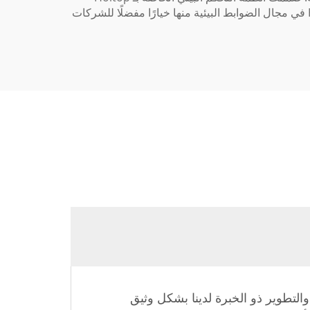
لتتكيف مع مستويات التواجد المختلفة ومع الظروف الجوية الخارجية، مما يضمن جودة ثابتة للهواء الداخلي. وتجعل خبرة Holtop في مجال الضوابط البيئية منها خيارًا مفضلًا للشركات
حث والتطوير ذو الخبرة لدينا بشكل وثيق