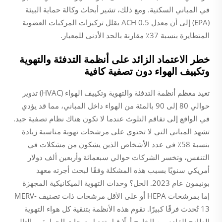
في المباني السكنية. ومع ذلك، تشير أبحاث وكالة حماية البيئة
(EPA) إلى أن معدل 0.5 ACH يقلل تركيزات المركبات العضوية
المتطايرة بنسبة 37٪ مقارنة بالحد الأدنى للمعيار.
خطر الاعتماد الزائد على أنظمة التدفئة والتهوية
وتكييف الهواء دون تصفية كافية
تعيد معظم أنظمة التدفئة والتهوية وتكييف الهواء (HVAC) تدوير
حوالي 80 إلى 90 بالمئة من الهواء داخل المباني، مما قد يؤدي
في الواقع إلى تفاقم التلوث عندما لا تكون هناك نظام تصفية جيد.
تشهد المباني التي لا تحتوي على مرشحات تهوية مناسبة زيادة
بنسبة 58٪ في عدد الأشخاص الذين يشكون من مشكلات في
التنفس، وتخسر الشركات حوالي سبعمائة وأربعين ألف دولار
أمريكي سنويًا بسبب هذه المشكلة وفقًا لبحث أجرته معهد
بونيمون عام 2023. الحل؟ وحدات التهوية الميكانيكية المجهزة
إما بمرشحات HEPA أو على الأقل مرشحات ذات تصنيف MERV-
13 تُحدث فرقًا كبيرًا. تقوم هذه الأنظمة بتنقية كل هواء التهوية
الطازج القادم من الخارج أولًا قبل تعديل درجات الحرارة، وبالتالي