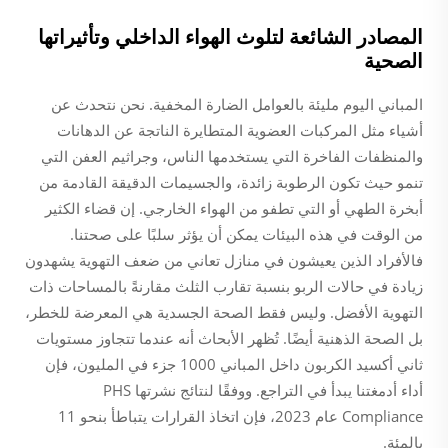
المصادر الشائعة لتلوث الهواء الداخلي وتأثيراتها
الصحية
المباني اليوم مليئة بالعوامل الضارة المخفية. نحن نتحدث عن
أشياء مثل المركبات العضوية المتطايرة الناتجة عن الدهانات
والمنظفات الفاخرة التي يستخدمها الناس، وجراثيم العفن التي
تنمو حيث تكون الرطوبة زائدة، والجسيمات الدقيقة القادمة من
أبخرة الطهي أو التي تطفو من الهواء الخارجي. إن قضاء الكثير
من الوقت في هذه البيئات يمكن أن يؤثر سلبًا على صحتنا.
فالأفراد الذين يعيشون في منازل تعاني من ضعف التهوية يشهدون
زيادة في حالات الربو بنسبة تقارب الثلث مقارنةً بالمساحات ذات
التهوية الأفضل. وليس فقط الصحة الجسدية هي المعرضة للخطر،
بل الصحة الذهنية أيضًا. تُظهر الأبحاث أنه عندما تتجاوز مستويات
ثاني أكسيد الكربون داخل المباني 1000 جزء في المليون، فإن
أداء أدمغتنا يبدأ في التراجع. ووفقًا لنتائج نشرتها PHS
Compliance عام 2023، فإن اتخاذ القرارات يتباطأ بنحو 11
بالمئة.