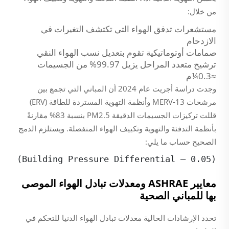
من خلال:
مستشعرات تدفق الهواء التي تكتشف التغيرات في
الازدحام
صمامات أوتوماتيكية تقوم بتعديل نسب الهواء النقي
ترشيح متعدد المراحل يزيل 99.97% من الجسيمات
≈0.3¼م
وجدت دراسة أجريت عام 2024 أن المباني التي تجمع بين
مرشحات MERV-13 وأنظمة التهوية المستردة للطاقة (ERV)
قللت تركيزات الجسيمات الدقيقة PM2.5 بنسبة 83% مقارنةً
بأنظمة التدفئة والتهوية وتكييف الهواء المنفصلة. ويستلزم الدمج
الصحيح حساب ما يلي:
 + (Building Pressure Differential – 0.05)  
معايير ASHRAE ومعدلات تبادل الهواء الموصى
بها للمباني الصحية
تحدد الإرشادات الحالية معدلات تبادل الهواء الدنيا للتحكم في