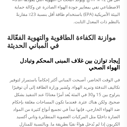
الاصطناعي تفي بمعايير جودة الهواء الصادرة عن وكالة حماية
البيئة الأمريكية (EPA) باستخدام طاقة أقل بنسبة 23٪ مقارنةً
بالنظم ذات المعدل الثابت.
موازنة الكفاءة الطاقوية والتهوية الفعّالة
في المباني الحديثة
إيجاد توازن بين غلاف المبنى المحكم وتبادل
الهواء الصحي
في الوقت الحاضر، أصبحت المباني أكثر إحكاماً باستمرار لتوفير
تكاليف التدفئة وتبريد الهواء. وتُشير وزارة الطاقة إلى أن توفيرًا
يتراوح بين 15 و30 في المئة يُعد أمرًا معتادًا عند التنفيذ بشكل
صحيح. ولكن هناك عثرة. فعندما تكون المساحات مغلقة بإحكام
ضد الهواء الخارجي، فإنها تبدأ في تجميع أنواع كثيرة من المواد
الضارة داخليًا مثل المركبات العضوية المتطايرة وثاني أكسيد
الكربون إذا لم نُدخل هواءً نقيًا بطريقة ما. وبالنسبة للمنازل