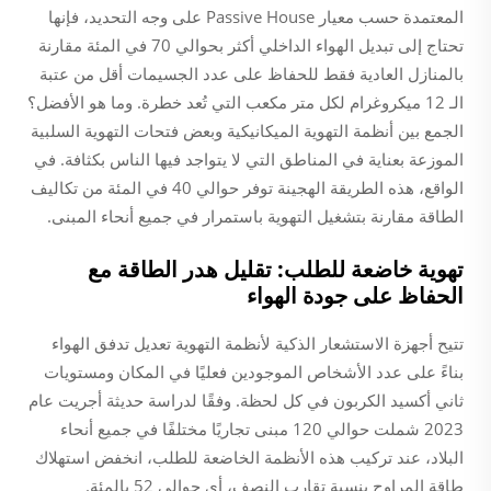
المعتمدة حسب معيار Passive House على وجه التحديد، فإنها
تحتاج إلى تبديل الهواء الداخلي أكثر بحوالي 70 في المئة مقارنة
بالمنازل العادية فقط للحفاظ على عدد الجسيمات أقل من عتبة
الـ 12 ميكروغرام لكل متر مكعب التي تُعد خطرة. وما هو الأفضل؟
الجمع بين أنظمة التهوية الميكانيكية وبعض فتحات التهوية السلبية
الموزعة بعناية في المناطق التي لا يتواجد فيها الناس بكثافة. في
الواقع، هذه الطريقة الهجينة توفر حوالي 40 في المئة من تكاليف
الطاقة مقارنة بتشغيل التهوية باستمرار في جميع أنحاء المبنى.
تهوية خاضعة للطلب: تقليل هدر الطاقة مع
الحفاظ على جودة الهواء
تتيح أجهزة الاستشعار الذكية لأنظمة التهوية تعديل تدفق الهواء
بناءً على عدد الأشخاص الموجودين فعليًا في المكان ومستويات
ثاني أكسيد الكربون في كل لحظة. وفقًا لدراسة حديثة أجريت عام
2023 شملت حوالي 120 مبنى تجاريًا مختلفًا في جميع أنحاء
البلاد، عند تركيب هذه الأنظمة الخاضعة للطلب، انخفض استهلاك
طاقة المراوح بنسبة تقارب النصف، أي حوالي 52 بالمئة.