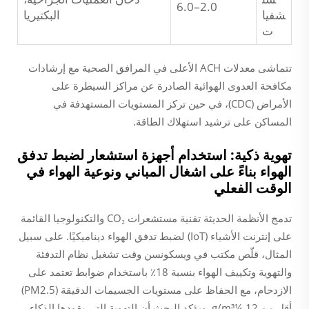
2.0–6.0
شفيا
البكتيريا
ت
تتماشى معدلات ACH الأعلى في المرافق الصحية مع إرشادات
مكافحة العدوى الهوائية الصادرة عن مراكز السيطرة على
الأمراض (CDC)، في حين تركز المستويات المستهدفة في
المساكن على ترشيد استهلاك الطاقة.
تهوية ذكية: استخدام أجهزة استشعار لضبط تدفق
الهواء بناءً على اشغال المباني ونوعية الهواء في
الوقت الفعلي
تدمج الأنظمة الحديثة تقنية مستشعرات CO₂ والتكنولوجيا القائمة
على إنترنت الأشياء (IoT) لضبط تدفق الهواء ديناميكيًا. على سبيل
المثال، قلّص مكتب في ويسكونسن وقت تشغيل نظام التدفئة
والتهوية وتكييف الهواء بنسبة 18٪ باستخدام ضوابط تعتمد على
الازدحام، مع الحفاظ على مستويات الجسيمات الدقيقة (PM2.5)
أقل من 12 ¼g/m³. ويؤكد البحث أن التهوية التي يقودها الذكاء