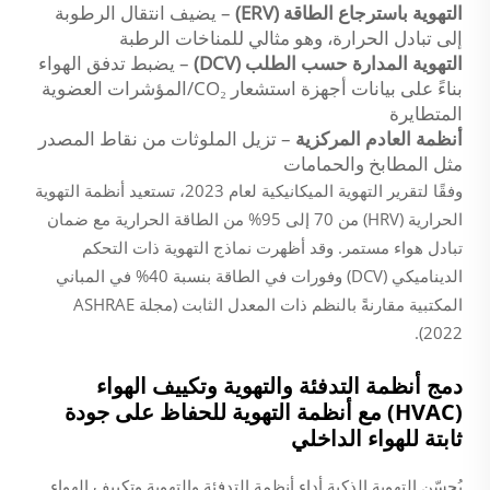
التهوية باسترجاع الطاقة (ERV)
– يضيف انتقال الرطوبة
إلى تبادل الحرارة، وهو مثالي للمناخات الرطبة
التهوية المدارة حسب الطلب (DCV)
– يضبط تدفق الهواء
بناءً على بيانات أجهزة استشعار CO₂/المؤشرات العضوية
المتطايرة
أنظمة العادم المركزية
– تزيل الملوثات من نقاط المصدر
مثل المطابخ والحمامات
وفقًا لتقرير التهوية الميكانيكية لعام 2023، تستعيد أنظمة التهوية
الحرارية (HRV) من 70 إلى 95% من الطاقة الحرارية مع ضمان
تبادل هواء مستمر. وقد أظهرت نماذج التهوية ذات التحكم
الديناميكي (DCV) وفورات في الطاقة بنسبة 40% في المباني
المكتبية مقارنةً بالنظم ذات المعدل الثابت (مجلة ASHRAE
2022).
دمج أنظمة التدفئة والتهوية وتكييف الهواء
(HVAC) مع أنظمة التهوية للحفاظ على جودة
ثابتة للهواء الداخلي
يُحسّن التهوية الذكية أداء أنظمة التدفئة والتهوية وتكييف الهواء