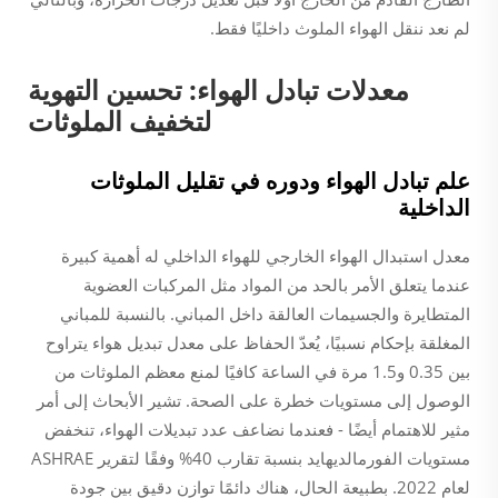
لم نعد ننقل الهواء الملوث داخليًا فقط.
معدلات تبادل الهواء: تحسين التهوية
لتخفيف الملوثات
علم تبادل الهواء ودوره في تقليل الملوثات
الداخلية
معدل استبدال الهواء الخارجي للهواء الداخلي له أهمية كبيرة
عندما يتعلق الأمر بالحد من المواد مثل المركبات العضوية
المتطايرة والجسيمات العالقة داخل المباني. بالنسبة للمباني
المغلقة بإحكام نسبيًا، يُعدّ الحفاظ على معدل تبديل هواء يتراوح
بين 0.35 و1.5 مرة في الساعة كافيًا لمنع معظم الملوثات من
الوصول إلى مستويات خطرة على الصحة. تشير الأبحاث إلى أمر
مثير للاهتمام أيضًا - فعندما نضاعف عدد تبديلات الهواء، تنخفض
مستويات الفورمالديهايد بنسبة تقارب 40% وفقًا لتقرير ASHRAE
لعام 2022. بطبيعة الحال، هناك دائمًا توازن دقيق بين جودة