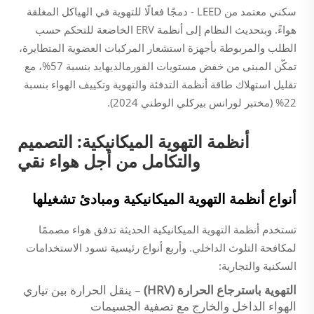
سكني معتمد من LEED - دمجًا فعالًا للتهوية في الهياكل المغلقة
هواءً. وبتحديث النظام إلى أنظمة ERV الخاضعة للتحكم حسب
الطلب والمربوطة بأجهزة استشعار المركبات العضوية المتطايرة،
تمكّن المبنى من خفض مستويات الفورمالديهايد بنسبة 57%، مع
تقليل استهلاك طاقة أنظمة التدفئة والتهوية وتكييف الهواء بنسبة
22% (مختبر لورانس بيركلي الوطني 2024).
أنظمة التهوية الميكانيكية: التصميم
والتكامل من أجل هواء نقي
أنواع أنظمة التهوية الميكانيكية ومبادئ تشغيلها
تستخدم أنظمة التهوية الميكانيكية الحديثة تدفق هواء مصممًا
لمكافحة التلوث الداخلي. وأربع أنواع رئيسية تسود الاستخدامات
السكنية والتجارية:
التهوية باسترجاع الحرارة (HRV)
– ينقل الحرارة بين تياري
الهواء الداخل والخارج مع تصفية الجسيمات