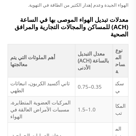
الهواء الجيدة وعدم إهدار الكثير من الطاقة في التهوية.
معدلات تبديل الهواء الموصى بها في الساعة
(ACH) للمساكن والمجالات التجارية والمرافق
الصحية
نوع
معدل التبديل
الم
أهم الملوثات التي يتم
بالساعة (ACH)
ساح
معالجتها
الأدنى
ة
سكن
ثاني أكسيد الكربون، انبعاثات
0.35–0.75
ي
الطهي
المركبات العضوية المتطايرة،
المكا
1.0–1.5
مسببات الأمراض العالقة في
تب
الهواء
الم
ست
دخان العمليات الجراحية،