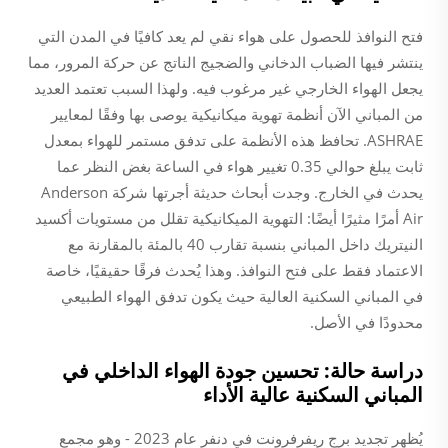
فتح النوافذ للحصول على هواء نقي لم يعد كافيًا في المدن التي
ينتشر فيها الضباب الدخاني والضجيج الناتج عن حركة المرور، مما
يجعل الهواء الخارجي غير مرغوب فيه. ولهذا السبب تعتمد العديد
من المباني الآن أنظمة تهوية ميكانيكية يوصى بها وفقًا لمعايير
ASHRAE. تحافظ هذه الأنظمة على تدفق مستمر للهواء بمعدل
ثابت يبلغ حوالي 0.35 تغيير هواء في الساعة بغض النظر عما
يحدث في الخارج. وجدت أبحاث حديثة أجرتها شركة Anderson
Air أمرًا مثيرًا أيضًا: التهوية الميكانيكية تقلل من مستويات أكسيد
النيتريك داخل المباني بنسبة تقارب 40 بالمئة بالمقارنة مع
الاعتماد فقط على فتح النوافذ. وهذا يُحدث فرقًا حقيقيًا، خاصة
في المباني السكنية العالية حيث يكون تدفق الهواء الطبيعي
محدودًا في الأصل.
دراسة حالة: تحسين جودة الهواء الداخلي في
المباني السكنية عالية الأداء
يُظهر تجديد برج ريفرفرونت في دنفر عام 2023 - وهو مجمع