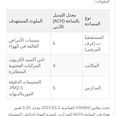
الملوثات:
معدل التبديل
نوع
بالساعة (ACH)
الملوث المستهدف
المساحة
الأدنى
المستشفيا
مسببات الأمراض
ت (غرف
6
العالقة في الهواء
المرضى)
ثاني أكسيد الكربون،
المكاتب
4
المركبات العضوية
المتطايرة
الجسيمات الدقيقة
المدارس
5
PM2.5،
الفورمالديهايد
تحدد معايير ASHRAE القياسية 62.2-2023 معدل 0.35 تغيير
هواء في الساعة (ACH) كحد أدنى لجودة الهواء الداخلي المقبولة