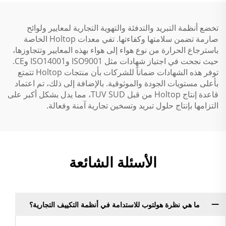
تخضع أنظمة التبريد والتدفئة والتهوية التجارية لمعايير ولوائح
صارمة تضمن سلامتها وكفاءتها. تفي معدات Holtop الخاصة
باسترجاع الحرارة من نوع هواء إلى هواء بهذه المعايير وتتجاوزها،
حيث نجحت في اجتياز شهادات مثل ISO9001 وISO14001 وCE.
توفر هذه الشهادات ضماناً للشركات بأن منتجات Holtop تتمتع
بأعلى مستويات الجودة والموثوقية. بالإضافة إلى ذلك، تم اعتماد
قاعدة إنتاج Holtop من قبل TUV SUD، مما يدل بشكل أكبر على
التزامها بإنتاج حلول تبريد وتسخين تجارية آمنة وفعالة.
الأسئلة الشائعة
ما هي نظرة هولتوب للاستدامة في أنظمة التكييف التجارية؟