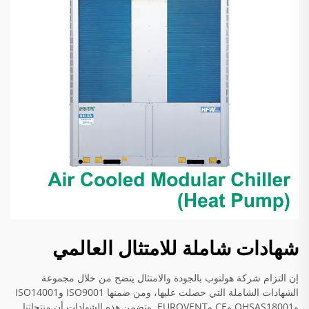
شهادات شاملة للامتثال العالمي
إن التزام شركة هولتوب بالجودة والامتثال يتضح من خلال مجموعة
الشهادات الشاملة التي حصلت عليها، ومن ضمنها ISO9001 وISO14001
وOHSAS18001 وCE وEUROVENT. وتضمن هذه الشهادات أن منتجاتنا