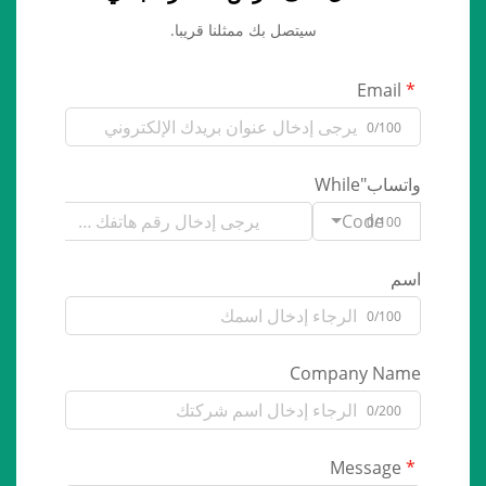
سيتصل بك ممثلنا قريبا.
Email
0/100
واتساب"While
Code
0/100
اسم
0/100
Company Name
0/200
Message