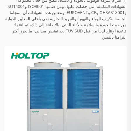
إن التزام شركة هولتوب بالجودة والامتثال يتضح من خلال مجموعة
الشهادات الشاملة التي حصلت عليها، ومن ضمنها ISO9001 وISO14001
وOHSAS18001 وCE وEUROVENT. وتضمن هذه الشهادات أن منتجاتنا
الخاصة بتكييف الهواء والتهوية والتبريد التجارية تفي بأعلى المعايير الدولية
من حيث الجودة والسلامة والأداء البيئي. بالإضافة إلى ذلك، تم اعتماد
قاعدة الإنتاج لدينا من قبل TUV SUD بعد تفتيش ميداني، ما يعزز أكثر
التزامنا بالتميز.