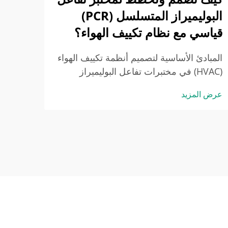
البوليميراز المتسلسل (PCR)
قياسي مع نظام تكييف الهواء؟
المبادئ الأساسية لتصميم أنظمة تكييف الهواء
(HVAC) في مختبرات تفاعل البوليميراز
المتسلسل (PCR) للتحكم في التلوث. لماذا
عرض المزيد
تتطلب مختبرات PCR بروتوكولات صارمة
لأنظمة تكييف الهواء (HVAC): منع انتقال
المنتجات التكاثرية. في مختبرات PCR، تكون
متطلبات نظام تكييف الهواء (HVAC) صارمة
للغاية لأننا بحاجة إلى منع التلوث الناتج عن...