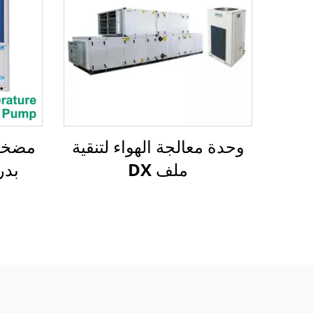
وحدة معالجة الهواء لتنقية
مضخة 
ملف DX
بدر
منخف