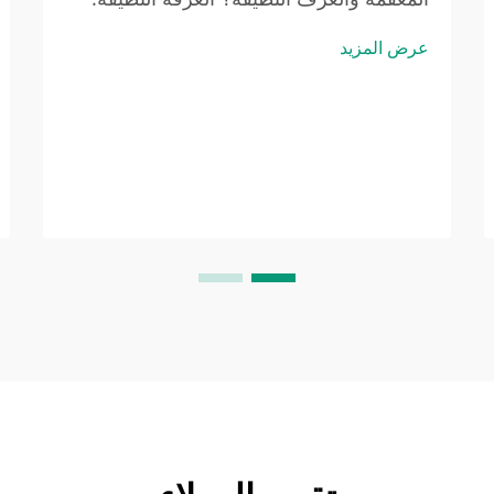
بيئة خاضعة للرقابة للحد من الجسيمات
عرض المزيد
العالقة في الهواء (وفقًا لمعايير ISO 14644-
1). والغرفة النظيفة هي مساحة مُصمَّمة بدقة
هندسية عالية لتقليل التلوث الناجم عن
الجسيمات العالقة في الهواء — وليس...