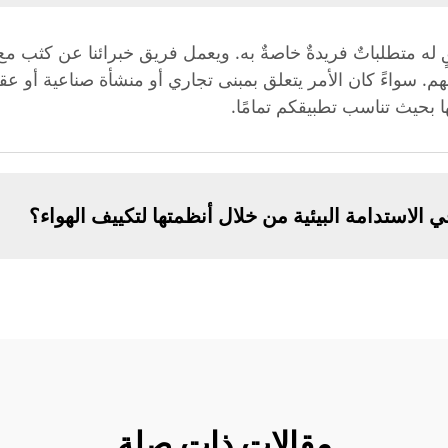
 تدرك أن كل تطبيقٍ له متطلباتٌ فريدةٌ خاصةٌ به. ويعمل فريق خبرائنا عن كث
م. سواءً كان الأمر يتعلق بمبنى تجاري أو منشأة صناعية أو عقا
ا بحيث تناسب تطبيقكم تمامًا.
مقالات ذات صلة