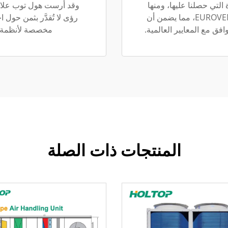
 التي حصلنا عليها، ومنها
وقد أرست هول توب علاقات
ISO9001 وISO14001 وOHSAS18001 وCE وEUROVENT، مما يضمن أن
رؤى لا تُقدَّر بثمن حول 
افق مع المعايير العالمية.
مخصصة لأنظمة التدف
المنتجات ذات الصلة