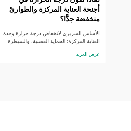
أجنحة العناية المركزة والطوارئ
منخفضة جدًّا؟
الأساس السريري لانخفاض درجة حرارة وحدة
العناية المركزة: الحماية العصبية، والسيطرة
على العدوى، والأهداف المستندة إلى الأدلة؛
عرض المزيد
وكيف تحسّن التبريد الموجَّه وقمع الحُمّى
النتائج لدى مرضى الإصابات الدماغية
والمرضى المصابين بالسепسيس؛ والحفاظ
على درجات حرارة وحدة العناية المركزة عند
مستوى أكثر برودة...