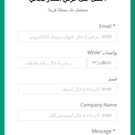
سيتصل بك ممثلنا قريبا.
Email
0/100
واتساب"While
Code
0/100
اسم
0/100
Company Name
0/200
Message