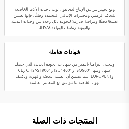
ومع تجهيز مرافق الإنتاج لدى هول توب بأحدث الآلات الخاضعة
للتحكم الرقمي ومختبرات الإنثالبي المعتمدة وطنيًّا، فإنها تضمن
تصنيعًا دقيقًا ومراقبةً صارمةً للجودة لكل وحدة من وحدات التدفئة
والتهوية وتكييف الهواء (HVAC).
شهادات شاملة
ويتجلى التزامنا بالتميز في شهادات الجودة العديدة التي حصلنا
عليها، ومنها ISO9001 وISO14001 وOHSAS18001 وCE
وEUROVENT، مما يضمن أن أنظمة التدفئة والتهوية وتكييف
الهواء الخاصة بنا تتوافق مع المعايير العالمية.
المنتجات ذات الصلة