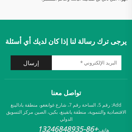
يرجى ترك رسالة لنا إذا كان لديك أي أسئلة
إرسال
تواصل معنا
Add: رقم 5، الساحة رقم 7، شارع غوانغغو، منطقة بادالينغ
الاقتصادية والتنموية، منطقة يانقينغ، بكين، الصين مركز التسويق
الدولي
+86-13246848935
هاتف: