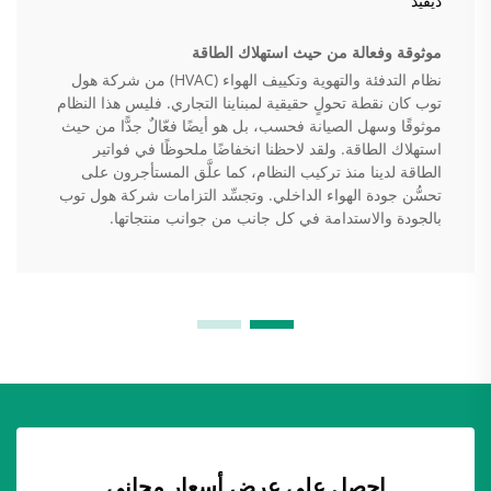
ديفيد
موثوقة وفعالة من حيث استهلاك الطاقة
نظام التدفئة والتهوية وتكييف الهواء (HVAC) من شركة هول
توب كان نقطة تحولٍ حقيقية لمبناينا التجاري. فليس هذا النظام
موثوقًا وسهل الصيانة فحسب، بل هو أيضًا فعّالٌ جدًّا من حيث
استهلاك الطاقة. ولقد لاحظنا انخفاضًا ملحوظًا في فواتير
الطاقة لدينا منذ تركيب النظام، كما علَّق المستأجرون على
تحسُّن جودة الهواء الداخلي. وتجسِّد التزامات شركة هول توب
بالجودة والاستدامة في كل جانب من جوانب منتجاتها.
احصل على عرض أسعار مجاني