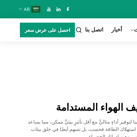
AR
ت
أخبار
اتصل بنا
احصل على عرض سعر
يف الهواء المستدامة
استدامة جوهر كل ما نقوم به. وقد صُمِّمت أنظمة التدفئة والتهوية وتكييف الهواء (HVAC) الخاصة بنا لتوفير أداءٍ مثاليٍّ مع أقل تأثيرٍ بيئيٍّ ممكن، مما يساعد
ءة استهلاك الطاقة فحسب، بل تسهم أيضًا في خلق بيئات
شى مع مبادراتك الخضراء.