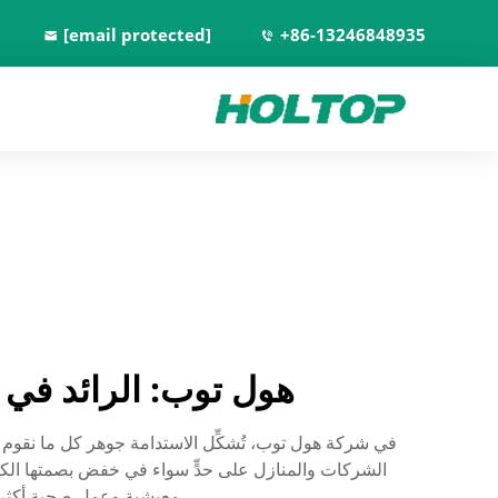
[email protected]
+86-13246848935
هول توب: الرائد في ت
الشركات والمنازل على حدٍّ سواء في خفض بصمتها الكربو
معيشية وعمل صحية أكثر. ا