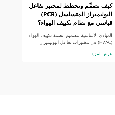
وتكييف
كيف تصمِّم وتخطط لمختبر تفاعل
البوليميراز المتسلسل (PCR)
قياسي مع نظام تكييف الهواء؟
المبادئ الأساسية لتصميم أنظمة تكييف الهواء
(HVAC) في مختبرات تفاعل البوليميراز
المتسلسل (PCR) للتحكم في التلوث. لماذا
عرض المزيد
تتطلب مختبرات PCR بروتوكولات صارمة
لأنظمة تكييف الهواء (HVAC): منع انتقال
المنتجات التكاثرية. في مختبرات PCR، تكون
متطلبات نظام تكييف الهواء (HVAC) صارمة
للغاية لأننا بحاجة إلى منع التلوث الناتج عن...