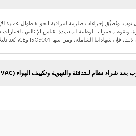
ب. ونُطبِّق إجراءات صارمة لمراقبة الجودة طوال عملية الإنتاج
. وتقوم مختبراتنا الوطنية المعتمدة لقياس الإنثالبي باختبارا
 بينها ISO9001 وCE، تُعد دليلاً قاطعًا على التزامنا الراسخ بالجودة.
عد شراء نظام للتدفئة والتهوية وتكييف الهواء (HVAC)؟