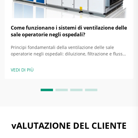
Come funzionano i sistemi di ventilazione delle
sale operatorie negli ospedali?
Principi fondamentali della ventilazione delle sale
operatorie negli ospedali: diluizione, filtrazione e flusso
d'aria direzionale come strategie basilari. Le sale
operatorie negli ospedali odierni si basano su tre
VEDI DI PIÙ
approcci principali per mantenere i siti chirurgici liberi
da infezioni: la diluizione...
vALUTAZIONE DEL CLIENTE