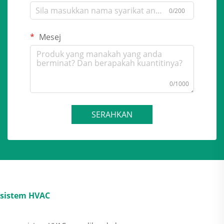
0/200
Mesej
0/1000
SERAHKAN
sistem HVAC