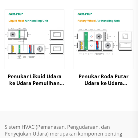
Kaset/Ducted
Ambien Rendah Udara
Dilepas Uap Scroll
Penukar Likuid Udara
Penukar Roda Putar
ke Udara Pemulihan
Udara ke Udara
Panas Unit Penanganan
Pemulihan Panas Unit
Udara
Penanganan Udara
Sistem HVAC (Pemanasan, Pengudaraan, dan
Penyejukan Udara) merupakan komponen penting