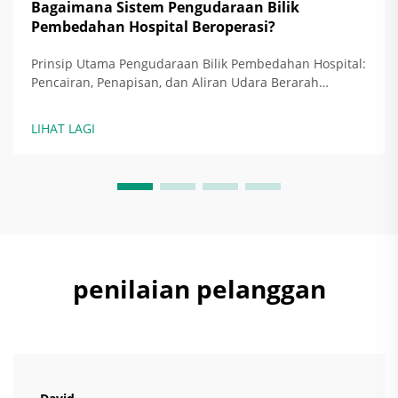
Bagaimana Sistem Pengudaraan Bilik
Pembedahan Hospital Beroperasi?
Prinsip Utama Pengudaraan Bilik Pembedahan Hospital:
Pencairan, Penapisan, dan Aliran Udara Berarah
sebagai Strategi Asas Hari ini, bilik pembedahan
hospital bergantung pada tiga pendekatan utama untuk
LIHAT LAGI
mengekalkan kawasan pembedahan bebas daripada
jangkitan: pencairan c...
penilaian pelanggan