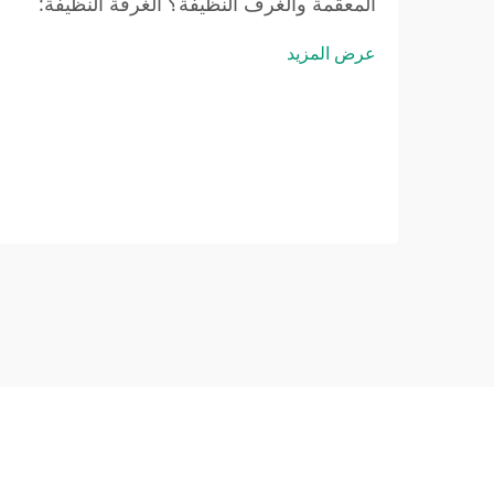
المعقَّمة والغرف النظيفة؟ الغرفة النظيفة:
بيئة خاضعة للرقابة للحد من الجسيمات
عرض المزيد
العالقة في الهواء (وفقًا لمعايير ISO 14644-
1). والغرفة النظيفة هي مساحة مُصمَّمة بدقة
هندسية عالية لتقليل التلوث الناجم عن
الجسيمات العالقة في الهواء — وليس...