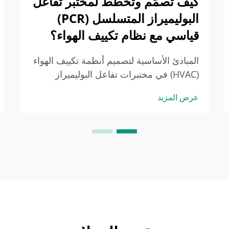
كيف تصمِّم وتخطط لمختبر تفاعل
البوليميراز المتسلسل (PCR)
قياسي مع نظام تكييف الهواء؟
المبادئ الأساسية لتصميم أنظمة تكييف الهواء
(HVAC) في مختبرات تفاعل البوليميراز
المتسلسل (PCR) للتحكم في التلوث. لماذا
عرض المزيد
تتطلب مختبرات PCR بروتوكولات صارمة
لأنظمة تكييف الهواء (HVAC): منع انتقال
المنتجات التكاثرية. في مختبرات PCR، تكون
متطلبات نظام تكييف الهواء (HVAC) صارمة
للغاية لأننا بحاجة إلى منع التلوث الناتج عن...