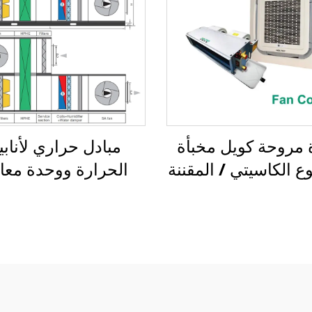
مروحة كويل مخبأة
مبادل حراري لأناب
ع الكاسيتي / المقننة
الحرارة ووحدة معا
الهواء لاستعادة الحرا
الهواء إلى الهواء