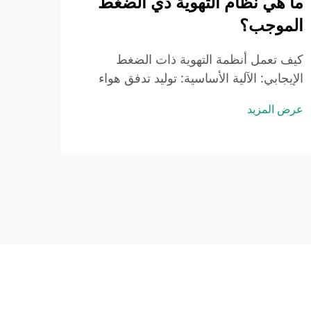
ما هي نظام التهوية ذي الضغط
الموجب؟
كيف تعمل أنظمة التهوية ذات الضغط
الإيجابي: الآلية الأساسية: توليد تدفق هواء
خاضع للتحكم والاستمرار فيه. تعمل أنظمة
عرض المزيد
التهوية ذات الضغط الإيجابي، والمعروفة عادةً
باسم PPVs، عن طريق نفخ الهواء المعالَّج
إلى داخل المباني باستخدام مراوح قوية حتى
يرتفع الضغط الداخلي…