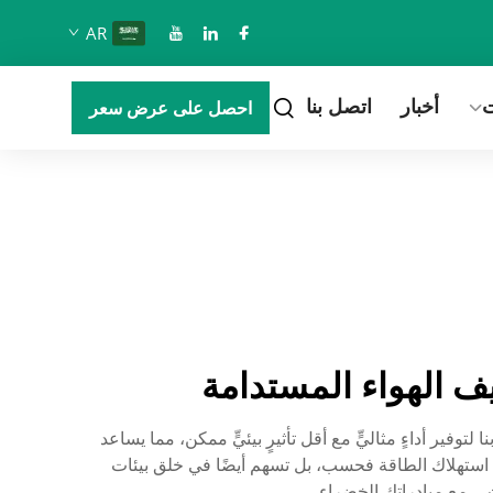
AR
ت
أخبار
اتصل بنا
احصل على عرض سعر
يف الهواء المستدامة
استدامة جوهر كل ما نقوم به. وقد صُمِّمت أنظمة التدفئة والتهوية وتكييف الهواء (HVAC) الخاصة بنا لتوفير أداءٍ مثاليٍّ مع أقل تأثيرٍ بيئيٍّ ممكن، مما يساعد
ءة استهلاك الطاقة فحسب، بل تسهم أيضًا في خلق بيئات
شى مع مبادراتك الخضراء.