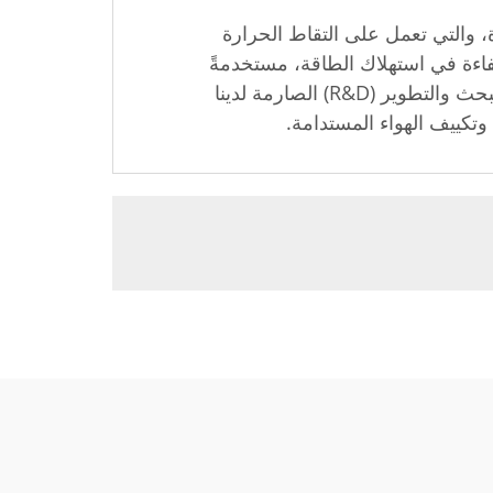
ة لاستعادة الحرارة، والتي تعمل على التقاط الحرارة
فاءة في استهلاك الطاقة، مستخدمةً
مكونات عالية الأداء ووحدات تحكم ذكية لتحسين الأداء وتقليل الأثر البيئي. علاوةً على ذلك، يضمن عملية البحث والتطوير (R&D) الصارمة لدينا
وتكييف الهواء المستدامة.