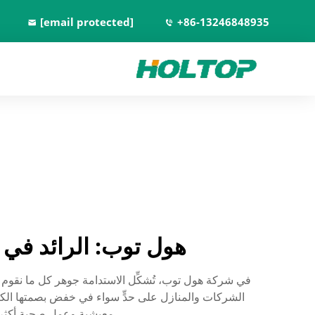
[email protected]
+86-13246848935
هول توب: الرائد في ت
الشركات والمنازل على حدٍّ سواء في خفض بصمتها الكربو
معيشية وعمل صحية أكثر. ا