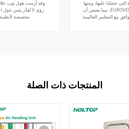
 التي حصلنا عليها، ومنها
وقد أرست هول توب علاقات
ISO9001 وISO14001 وOHSAS18001 وCE وEUROVENT، مما يضمن أن
رؤى لا تُقدَّر بثمن حول 
افق مع المعايير العالمية.
مخصصة لأنظمة التدف
المنتجات ذات الصلة