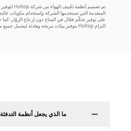
تم تصميم أ
على توفير تحكّم فعّال في المناخ دون إزعاج الزوّار. كم
التزام Holtop بتوفير بيئات مريحة وهادئة ليشمل جميع منتجاتها، ما يضمن للعملاء الاستفادة من مزايا أنظمة تكييف الهواء الفعّالة دون أية سلبيات.
ما الذي يجعل أنظمة التدفئة 