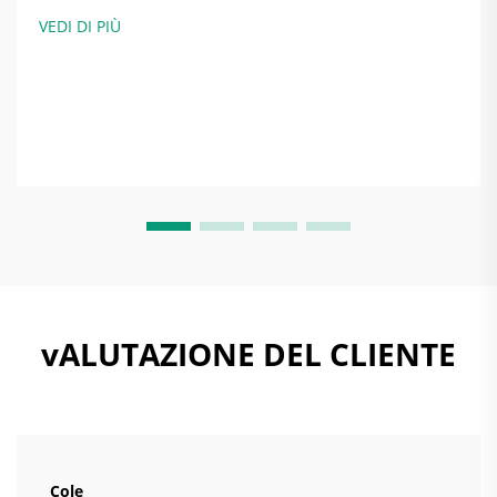
particelle (standard ISO 14644-1). Una camera pulita è
VEDI DI PIÙ
uno spazio progettato con rigore ingegneristico per
minimizzare la contaminazione da particelle
aerodisperse — non m...
vALUTAZIONE DEL CLIENTE
Cole