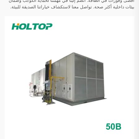
أقصى وفورات في الطاقة. انضم إلينا في مهمتنا لحماية الكوكب وضمان
بيئات داخلية أكثر صحة. تواصل معنا لاستكشاف خياراتنا الصديقة للبيئة.