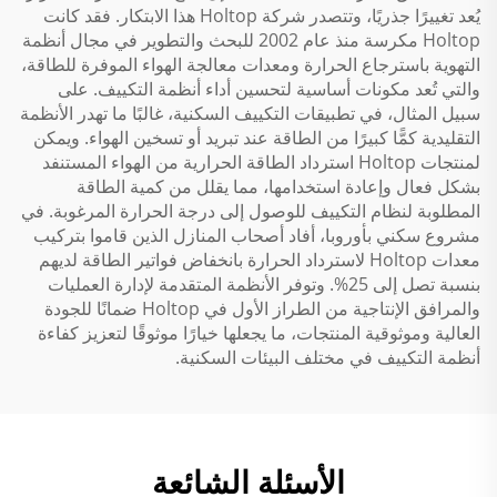
يُعد تغييرًا جذريًا، وتتصدر شركة Holtop هذا الابتكار. فقد كانت
Holtop مكرسة منذ عام 2002 للبحث والتطوير في مجال أنظمة
التهوية باسترجاع الحرارة ومعدات معالجة الهواء الموفرة للطاقة،
والتي تُعد مكونات أساسية لتحسين أداء أنظمة التكييف. على
سبيل المثال، في تطبيقات التكييف السكنية، غالبًا ما تهدر الأنظمة
التقليدية كمًّا كبيرًا من الطاقة عند تبريد أو تسخين الهواء. ويمكن
لمنتجات Holtop استرداد الطاقة الحرارية من الهواء المستنفد
بشكل فعال وإعادة استخدامها، مما يقلل من كمية الطاقة
المطلوبة لنظام التكييف للوصول إلى درجة الحرارة المرغوبة. في
مشروع سكني بأوروبا، أفاد أصحاب المنازل الذين قاموا بتركيب
معدات Holtop لاسترداد الحرارة بانخفاض فواتير الطاقة لديهم
بنسبة تصل إلى 25%. وتوفر الأنظمة المتقدمة لإدارة العمليات
والمرافق الإنتاجية من الطراز الأول في Holtop ضمانًا للجودة
العالية وموثوقية المنتجات، ما يجعلها خيارًا موثوقًا لتعزيز كفاءة
أنظمة التكييف في مختلف البيئات السكنية.
الأسئلة الشائعة