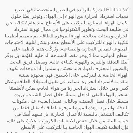
تُعدّ Holtop الشركة الرائدة في الصين المتخصصة في تصنيع
معدات استرداد الحرارة من الهواء إلى الهواء، وتوفر أيضًا حلول
تكييف الهواء الممتازة للتركيب على الأسطح. منذ عام 2002، نحن
في طليعة البحث وتطوير التكنولوجيا في مجال تهوية استرداد
الحرارة ومعدات معالجة الهواء الموفرة للطاقة. تم تصميم أنظمتنا
لتكييف الهواء للتركيب على الأسطح بدقة وابتكار لتلبية الاحتياجات
المتنوعة للمباني التجارية والصناعية. وتُركَّب هذه الأنظمة على
أسطح المباني، مما لا يوفر فقط المساحة الداخلية القيّمة، بل يوفّر
أيضًا التدفئة والتبريد والتهوية بكفاءة عالية. وبفضل فريق البحث
والتطوير المحترف لدينا، فإننا نحسّن باستمرار أداء وحدات تكييف
الهواء الخاصة بنا للتركيب على الأسطح. فهي مجهزة بتقنية
متقدمة لاسترداد الحرارة، تساعد في تقليل استهلاك الطاقة بشكل
كبير. ومن خلال استرداد الحرارة من هواء العادم، يمكن لأنظمتنا
تسخين الهواء النقي الداخل مسبقًا خلال فصل الشتاء وتبريده
مسبقًا خلال فصل الصيف، وبالتالي تقليل العبء على مكونات
التدفئة والتبريد. وهذه الميزة الموفرة للطاقة لا تقلل فقط من
تكاليف التشغيل بالنسبة للأعمال التجارية، بل تسهم أيضًا في
حماية البيئة من خلال خفض الانبعاثات الكربونية. علاوةً على ذلك،
فإن أنظمة تكييف الهواء الخاصة بنا للتركيب على الأسطح