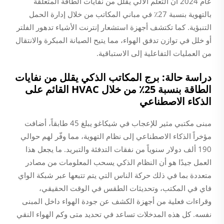
عام 2024 أن التعلم الآلي يقلل من نفايات الطاقة المتعلقة
بالتهوية بنسبة 27٪ في مباني المكاتب من خلال إدارة الحمل
التنبؤية. كما تكتشف أجهزة استشعار إنترنت الأشياء تدهور الفلتر
أو خلل في توازن تدفق الهواء، مما يتيح الصيانة المبكرة والانتقال
من العمليات التفاعلية إلى الاستباقية.
دراسة حالة: برج المكاتب الذكي يقلل من نفايات
الطاقة بنسبة 25٪ من خلال HVAC القائم على
الذكاء الاصطناعي
مبنى مكتبي مثير للإعجاب في شيكاغو يبلغ 45 طابقاً، أضافت
مؤخراً الذكاء الاصطناعي إلى نظام التهوية، مما وفّر لهم حوالي
190 ألف دولار سنوياً من نفقات التدفئة والتبريد. ما يجعل هذا
العمل جيدًا هو أن النظام الذكي يسحب المعلومات من مصادر
متعددة بما في ذلك حركة الناس التي يتم تتبعها عبر شبكة الواي
فاي في المكتب، وتحديثات الطقس في الوقت الحقيقي،
وقراءات فعلية من أجهزة الكشف عن جودة الهواء داخل المبنى
نفسه. كل هذه المدخلات تساعد في تحديد متى وكم الهواء النقي