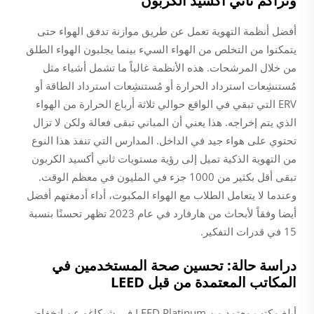
وتراكم ثاني أكسيد الكربون
أفضل أنظمة التهوية تعمل عن طريق موازنة تدفق الهواء حتى
يتمكنوا من التخلص من الهواء السيء بينما يجلبون الهواء الطلق
من خلال المرشحات. هذه الأنظمة غالباً ما تشمل أشياء مثل
مُستنشِعات استرداد الحرارة أو مُستنشِعات استرداد الطاقة أو
ERV التي تبقي في الواقع حوالي ثلاثة أرباع الحرارة من الهواء
الذي يتم إخراجه. هذا يعني أن المباني تبقى فعالة ولكن لا تزال
تحتوي على هواء جيد في الداخل. المدارس التي تنفذ هذا النوع
من التهوية الذكية تميل إلى رؤية مستويات ثاني أكسيد الكربون
تبقى أقل بكثير من 1000 جزء في المليون في معظم الوقت.
وعندما لا يتعامل الطلاب مع الهواء المكبوت، أداء أدمغتهم أفضل
أيضا وفقاً لأبحاث من هارفارد في عام 2023 تظهر تحسنًا بنسبة
15 في قدرات التفكير.
دراسة حالة: تحسين صحة المستخدمين في
المكاتب المعتمدة من قبل LEED
أبلغ مكتب معتمد من LEED Platinum في شيكاغو عن انخفاض