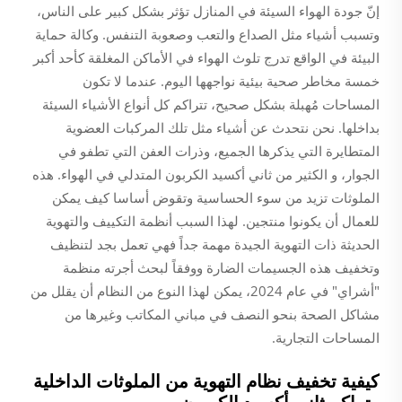
إنّ جودة الهواء السيئة في المنازل تؤثر بشكل كبير على الناس،
وتسبب أشياء مثل الصداع والتعب وصعوبة التنفس. وكالة حماية
البيئة في الواقع تدرج تلوث الهواء في الأماكن المغلقة كأحد أكبر
خمسة مخاطر صحية بيئية نواجهها اليوم. عندما لا تكون
المساحات مُهبلة بشكل صحيح، تتراكم كل أنواع الأشياء السيئة
بداخلها. نحن نتحدث عن أشياء مثل تلك المركبات العضوية
المتطايرة التي يذكرها الجميع، وذرات العفن التي تطفو في
الجوار، و الكثير من ثاني أكسيد الكربون المتدلي في الهواء. هذه
الملوثات تزيد من سوء الحساسية وتقوض أساسا كيف يمكن
للعمال أن يكونوا منتجين. لهذا السبب أنظمة التكييف والتهوية
الحديثة ذات التهوية الجيدة مهمة جداً فهي تعمل بجد لتنظيف
وتخفيف هذه الجسيمات الضارة ووفقاً لبحث أجرته منظمة
"أشراي" في عام 2024، يمكن لهذا النوع من النظام أن يقلل من
مشاكل الصحة بنحو النصف في مباني المكاتب وغيرها من
المساحات التجارية.
كيفية تخفيف نظام التهوية من الملوثات الداخلية