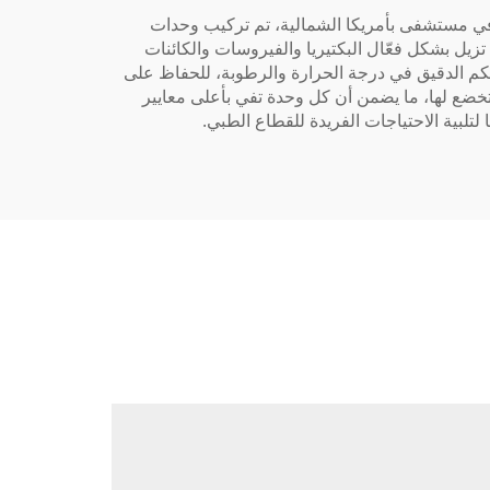
ات Holtop لتوفير أداء استثنائي وموثوقية عالية. في مستشفى بأمريكا الشمالية، تم تركيب وحدات
 داخلية معقمة ومتحكم بها. وكانت هذه الوحدات مجهزة بمرشحات هواء جسيمية عالية الكفاءة (HEPA) التي تزيل بشكل فعّال البكتيريا والفيروسات والكائنات
ما يقلل من خطر الإصابة بالعدوى والانتقال العرضي للجراثيم. كما تميزت وحدات Holtop أيضًا بالتحكم الدقيق في درجة الحرارة والرطوبة، للحفاظ على
تخضع لها، ما يضمن أن كل وحدة تفي بأعلى معايير