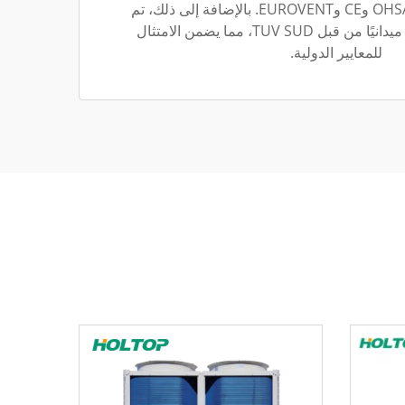
وISO14001 وOHSAS18001 وCE وEUROVENT. بالإضافة إلى ذلك، تم
اعتماد قاعدتنا الإنتاجية ميدانيًا من قبل TUV SUD، مما يضمن الامتثال
للمعايير الدولية.