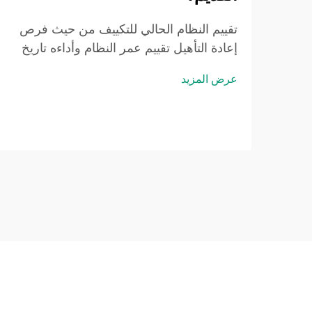
تقييم النظام الحالي للتكييف من حيث فرص
إعادة التأهيل تقييم عمر النظام وأداءه تاريخ
أنظمة التكييف الحالية ابدأ بإعداد قائمة بكل
عرض المزيد
مكونات نظام التكييف، مثل الأفران والقنوات
والثيرموستات وكل المعدات. الأنظمة الأقدم
...