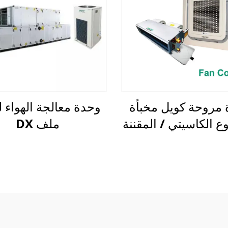
مروحة كويل مخبأة
وحدة معالجة الهواء ل
ع الكاسيتي / المقننة
ملف DX