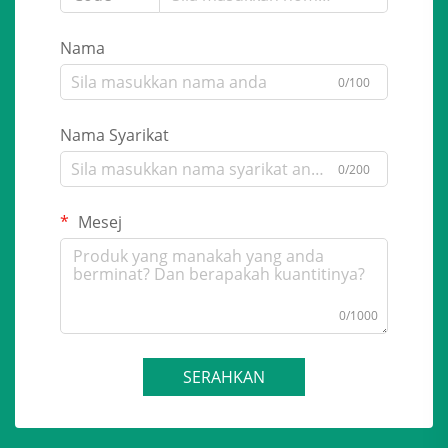
Nama
0/100
Nama Syarikat
0/200
Mesej
0/1000
SERAHKAN