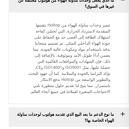
ما الذي يجعل وحدات مناولة الهواء من هولتوب مختلفة عن
غيرها في السوق؟
تتميز وحدات مناولة الهواء من Holtop بتقنيتها
المتقدمة لاسترداد الحرارة، التي تُحسّن كفاءة
استهلاك الطاقة إلى أقصى حد مع الحفاظ على
جودة الهواء الداخلي المثلى. تم تصميم منتجاتنا
بدقة باستخدام مواد ومكونات عالية الجودة، مما
يضمن أداءً طويل الأمد وموثوقية. بالإضافة إلى
ذلك، فإن الشهادات والموافقات العالمية التي
حصلنا عليها، مثل ISO9001 وISO14001 وCE،
تؤكد التزامنا بالجودة والسلامة. كما أن جهود البحث
والتطوير الواسعة من Holtop تدفع الابتكار
باستمرار، مما يتيح لنا تقديم حلول متطورة تلبي
الاحتياجات المتغيرة لعملائنا في جميع أنحاء العالم.
ما نوع الدعم ما بعد البيع الذي تقدمه هولتوب لوحدات مناولة
الهواء الخاصة بها؟