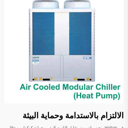
الالتزام بالاستدامة وحماية البيئة
في Holtop، نحن ملتزمون بتقليل التلوث البيئي وحماية كوكبنا من خلال