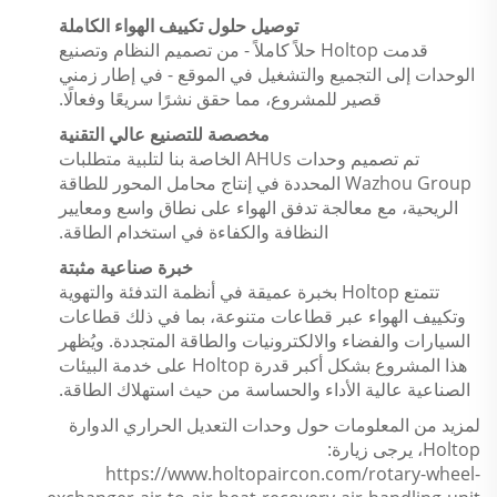
توصيل حلول تكييف الهواء الكاملة
قدمت Holtop حلاً كاملاً - من تصميم النظام وتصنيع
الوحدات إلى التجميع والتشغيل في الموقع - في إطار زمني
قصير للمشروع، مما حقق نشرًا سريعًا وفعالًا.
مخصصة للتصنيع عالي التقنية
تم تصميم وحدات AHUs الخاصة بنا لتلبية متطلبات
Wazhou Group المحددة في إنتاج محامل المحور للطاقة
الريحية، مع معالجة تدفق الهواء على نطاق واسع ومعايير
النظافة والكفاءة في استخدام الطاقة.
خبرة صناعية مثبتة
تتمتع Holtop بخبرة عميقة في أنظمة التدفئة والتهوية
وتكييف الهواء عبر قطاعات متنوعة، بما في ذلك قطاعات
السيارات والفضاء والالكترونيات والطاقة المتجددة. ويُظهر
هذا المشروع بشكل أكبر قدرة Holtop على خدمة البيئات
الصناعية عالية الأداء والحساسة من حيث استهلاك الطاقة.
لمزيد من المعلومات حول وحدات التعديل الحراري الدوارة
Holtop، يرجى زيارة:
https://www.holtopaircon.com/rotary-wheel-