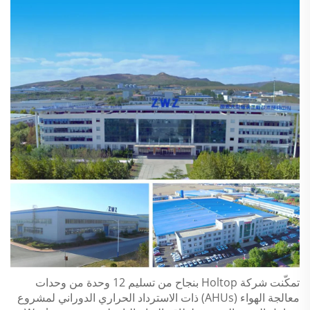
تمكّنت شركة Holtop بنجاح من تسليم 12 وحدة من وحدات
معالجة الهواء (AHUs) ذات الاسترداد الحراري الدوراني لمشروع