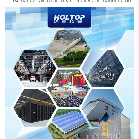
exchanger-air-to-air-heat-recovery-air-handling-unit