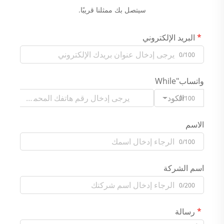
سيتصل بك ممثلنا قريبًا.
البريد الإلكتروني
0/100
واتساب"While
الكود
0/100
الاسم
0/100
اسم الشركة
0/200
رسالة