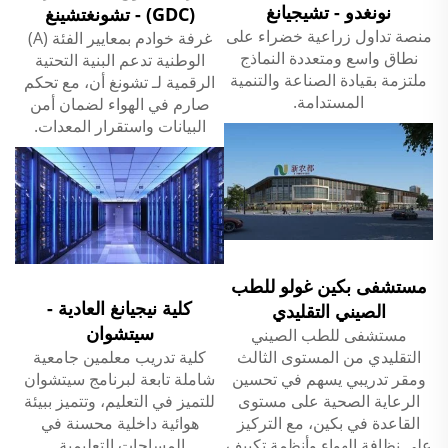
نونغدو - تشيجيانغ
(GDC) - تشونغتشينغ
منصة تداول زراعية خضراء على
غرفة خوادم بمعايير الفئة (A)
نطاق واسع ومتعددة النماذج
الوطنية تدعم البنية التحتية
ملتزمة بقيادة الصناعة والتنمية
الرقمية لـ تشونغ أن، مع تحكم
المستدامة.
صارم في الهواء لضمان أمن
البيانات واستقرار المعدات.
مستشفى بكين غولو للطب
كلية نيجيانغ العادية -
الصيني التقليدي
سيتشوان
مستشفى للطب الصيني
التقليدي من المستوى الثالث
كلية تدريب معلمين جامعية
ومقر تدريبي يسهم في تحسين
شاملة تابعة لبرنامج سيتشوان
الرعاية الصحية على مستوى
للتميز في التعليم، وتتميز ببيئة
القاعدة في بكين، مع التركيز
هوائية داخلية محسنة في
على نظافة الهواء وأنظمة تكييف
المساحات التعليمية.