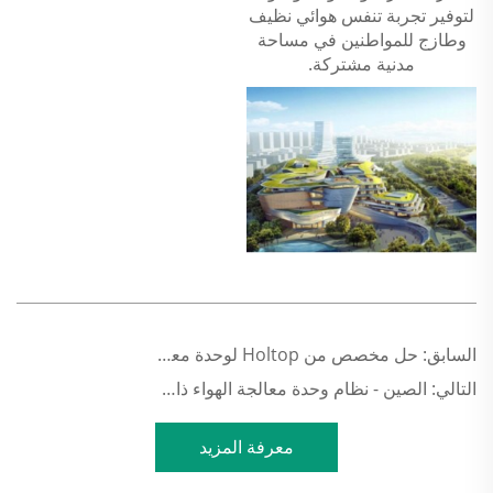
لتوفير تجربة تنفس هوائي نظيف
وطازج للمواطنين في مساحة
مدنية مشتركة.
السابق:
حل مخصص من Holtop لوحدة معالجة الهواء لورشة طلاء السيارات في فنلندا
التالي:
الصين - نظام وحدة معالجة الهواء ذات الاسترداد الحراري الدوراني لمشروع محامل عمود دوران الطاقة الريحية لمجموعة Wazhou
معرفة المزيد