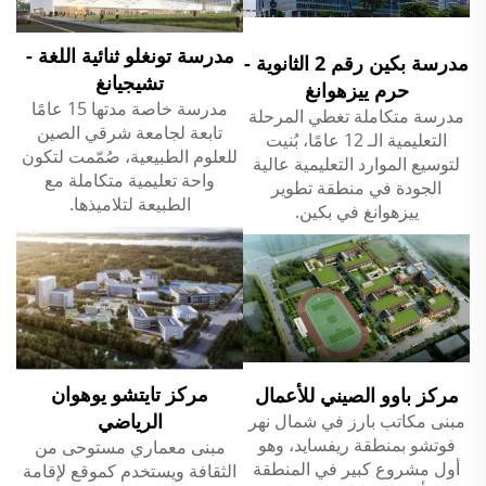
مدرسة تونغلو ثنائية اللغة -
مدرسة بكين رقم 2 الثانوية -
تشيجيانغ
حرم ييزهوانغ
مدرسة خاصة مدتها 15 عامًا
مدرسة متكاملة تغطي المرحلة
تابعة لجامعة شرقي الصين
التعليمية الـ 12 عامًا، بُنيت
للعلوم الطبيعية، صُمّمت لتكون
لتوسيع الموارد التعليمية عالية
واحة تعليمية متكاملة مع
الجودة في منطقة تطوير
الطبيعة لتلاميذها.
ييزهوانغ في بكين.
مركز تايتشو يوهوان
مركز باوو الصيني للأعمال
الرياضي
مبنى مكاتب بارز في شمال نهر
فوتشو بمنطقة ريفسايد، وهو
مبنى معماري مستوحى من
أول مشروع كبير في المنطقة
الثقافة ويستخدم كموقع لإقامة