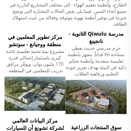
الطازج، وأنظمة تعقيم الهواء - إلى مختلف المشاريع البارزة في
جميع أنحاء الصين. فيما يلي بعض الحالات المختارة التي توضح
خبرتنا في توفير أنظمة تهوية موثوقة وفعالة من حيث استهلاك
الطاقة.
مدرسة Qiwulu الثانوية -
مركز تطوير المعلمين في
نانجينغ
منطقة ووجيانغ - سوتشو
حرم مدرسي حديث يغطي
مشروع بنية تحتية تعليمية عامة
مساحة 66 فداناً، مجهز بأنظمة
كبرى باستثمار إجمالي قدره
تعليمية متقدمة وأنظمة تحكم
170 مليون يوان، ويوفّر مرافق
ذكية في البيئة بهدف تعزيز جودة
تدريب للمعلمين في المنطقة.
التعليم ورفاهية الطلاب.
مركز البيانات العالمي
سوق المنتجات الزراعية
لشركة تشونغ أن للسيارات