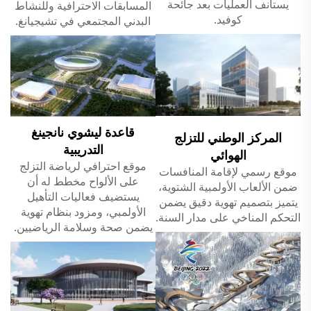
يستأنف العمليات بعد جائحة
المسابقات الاحترافية وللنشاط
كوفيد.
البدني المجتمعي في تشيجيانغ.
قاعدة ليشوي نانجينغ
المركز الوطني للتزلج
التدريبية
الهوائي
موقع احترافي لرياضة التزلج
موقع رسمي لإقامة المنافسات
على الألواح مخطط له أن
ضمن الألعاب الأولمبية الشتوية،
يستضيف فعاليات التأهيل
يتميز بتصميم تهوية دقيق يضمن
الأولمبي، ومزود بنظام تهوية
التحكم المناخي على مدار السنة.
يضمن صحة وسلامة الرياضيين.