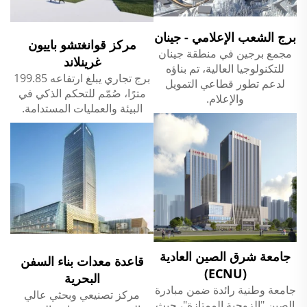
برج الشعب الإعلامي - جينان
مركز قوانغتشو باييون
مجمع برجين في منطقة جينان
غرينلاند
للتكنولوجيا العالية، تم بناؤه
برج تجاري يبلغ ارتفاعه 199.85
لدعم تطور قطاعي التمويل
مترًا، صُمّم للتحكم الذكي في
والإعلام.
البيئة والعمليات المستدامة.
جامعة شرق الصين العادية
قاعدة معدات بناء السفن
(ECNU)
البحرية
جامعة وطنية رائدة ضمن مبادرة
مركز تصنيعي وبحثي عالي
الصين "الزوجية الممتازة"، حيث