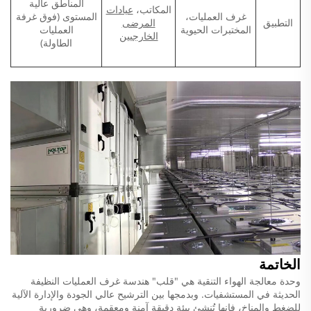
المناطق عالية
المكاتب،
عيادات
غرف العمليات،
المستوى (فوق غرفة
التطبيق
المرضى
المختبرات الحيوية
العمليات
الخارجيين
الطاولة)
الخاتمة
وحدة معالجة الهواء التنقية هي "قلب" هندسة غرف العمليات النظيفة
الحديثة في المستشفيات. وبدمجها بين الترشيح عالي الجودة والإدارة الآلية
للضغط والمناخ، فإنها تُنشئ بيئة دقيقة آمنة ومعقمة، وهي ضرورية