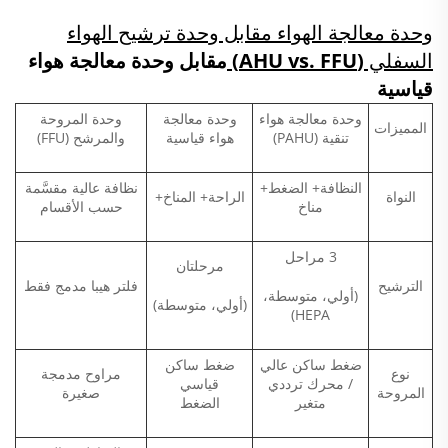
وحدة معالجة الهواء مقابل وحدة ترشيح الهواء
السفلي (AHU vs. FFU)
مقابل وحدة معالجة هواء
قياسية
وحدة معالجة هواء
وحدة معالجة
وحدة المروحة
المميزات
تنقية (PAHU)
هواء قياسية
والمرشح (FFU)
النظافة+ الضغط+
نظافة عالية مقسَّمة
النواة
الراحة+ المناخ+
مناخ
حسب الأقسام
3 مراحل
مرحلتان
الترشيح
فلتر هيبا مدمج فقط
(أولي، متوسطة،
(أولي، متوسطة)
HEPA)
ضغط ساكن عالي
ضغط ساكن
نوع
مراوح مدمجة
/ محرك ترددي
قياسي
المروحة
صغيرة
متغير
الضغط