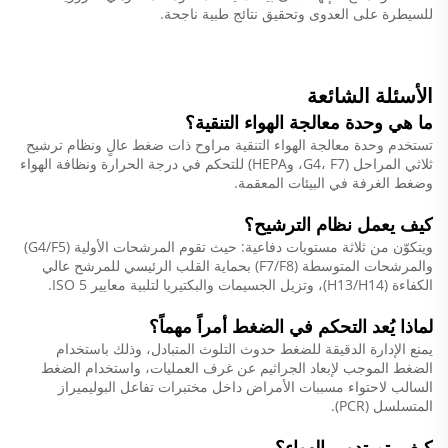
للسيطرة على العدوى وتحقيق نتائج طبية ناجحة.
الأسئلة الشائعة
ما هي وحدة معالجة الهواء التنقية؟
تستخدم وحدة معالجة الهواء التنقية مراوح ذات ضغط عالٍ ونظام ترشيح
ثلاثي المراحل (G4، F7، وHEPA) للتحكم في درجة الحرارة ونظافة الهواء
وضغط الغرفة في البيئات المعقمة.
كيف يعمل نظام الترشيح؟
ويتكوّن من ثلاثة مستويات دفاعية: حيث تقوم المرشحات الأولية (G4/F5)
والمرشحات المتوسطة (F7/F8) بحماية القلب الرئيسي للمرشح عالي
الكفاءة (H13/H14)، وتزيل الجسيمات والبكتيريا لتلبية معايير ISO 5.
لماذا يُعد التحكم في الضغط أمراً مهماً؟
يمنع الإدارة الدقيقة للضغط حدوث التلوث المتبادل، وذلك باستخدام
الضغط الموجب لإبعاد الجراثيم عن غرف العمليات، واستخدام الضغط
السالب لاحتواء مسببات الأمراض داخل مختبرات تفاعل البوليميراز
المتسلسل (PCR).
كيف يتم تدوير الهواء؟