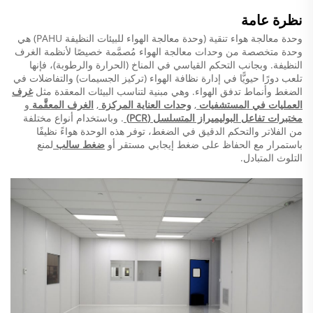
نظرة عامة
وحدة معالجة هواء تنقية
(وحدة معالجة الهواء للبيئات النظيفة PAHU) هي
وحدة متخصصة من وحدات معالجة الهواء مُصمَّمة خصيصًا لأنظمة الغرف
النظيفة. وبجانب التحكم القياسي في المناخ (الحرارة والرطوبة)، فإنها
تلعب دورًا حيويًّا في إدارة نظافة الهواء (تركيز الجسيمات) والتفاضلات في
الضغط وأنماط تدفق الهواء. وهي مبنية لتناسب البيئات المعقدة مثل
غرف
العمليات في المستشفيات
,
وحدات العناية المركزة
,
الغرف المعقَّمة
و
مختبرات تفاعل البوليميراز المتسلسل (PCR)
. وباستخدام أنواع مختلفة
من الفلاتر والتحكم الدقيق في الضغط، توفر هذه الوحدة هواءً نظيفًا
باستمرار مع الحفاظ على ضغط إيجابي مستقر أو
ضغط سالب
لمنع
التلوث المتبادل.