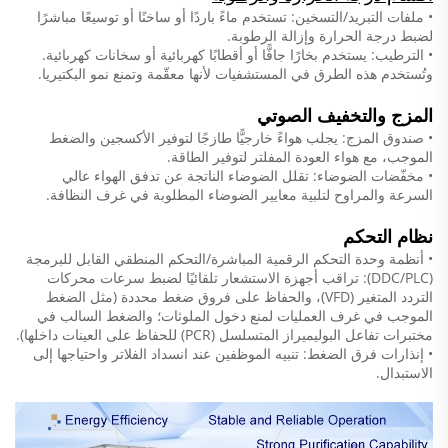
• ملفات التبريد/التسخين: تستخدم ماءً باردًا أو ساخنًا أو توسيعًا مباشرًا
لضبط درجة الحرارة وإزالة الرطوبة.
• الترطيب: يستخدم بخارًا جافًّا أو أقطابًا كهربائية أو سخانات كهربائية.
وتُستخدم هذه الطرق في المستشفيات لأنها معقّمة وتمنع نمو البكتيريا.
المزج والتخفيف الصوتي
• صندوق المزج: يجلب هواءً خارجيًّا طازجًا لتوفير الأكسجين والضغط
الموجب، مع هواء العودة المفلتر لتوفير الطاقة.
• مخفّضات الضوضاء: تقلل الضوضاء الناتجة عن تدفق الهواء عالي
السرعة والمراوح لتلبية معايير الضوضاء المطلوبة في غرف النظافة.
نظام التحكم
• أنظمة وحدة التحكم الرقمية المباشرة/التحكم المنطقي القابل للبرمجة
(DDC/PLC): تراقب أجهزة الاستشعار تلقائيًا لضبط سرعات محركات
التردد المتغير (VFD)، والحفاظ على فروق ضغط محددة (مثل الضغط
الموجب في غرف العمليات لمنع دخول الملوثات؛ والضغط السالب في
مختبرات تفاعل البوليميراز المتسلسل (PCR) للحفاظ على العينات داخلها).
• إنذارات فرق الضغط: تنبيه الموظفين عند انسداد الفلاتر واحتياجها إلى
الاستبدال.