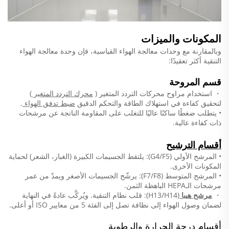
المكونات والميزات
وبالمقارنة مع وحدات معالجة الهواء القياسية، فإن وحدة معالجة الهواء
التنقية أكثر تعقيدًا:
قسم المروحة
・
استخدام مراوح محركات التردد المتغير (
محرك التردد المتغير
)
لتحقيق كفاءة في استهلاك الطاقة والتحكم الدقيق
ضبط تدفق الهواء
.
• يتطلب ضغطًا ساكنًا عاليًا للتغلب على المقاومة الناتجة عن مرشحات
ذات كفاءة عالية.
أقسام الترشيح
• المرشح الأولي (G4/F5): يلتقط الجسيمات الكبيرة (الغبار، الشعر) لحماية
المكونات الأخرى.
• المرشح المتوسط (F7/F8): يرشّح الجسيمات الأصغر ويمدّ من عمر
مرشحات الـHEPA الباهظة الثمن.
・
مرشح هيبا
(H13/H14): قلب نظام التنقية. ويُركَّب عادةً في النهاية
لضمان وصول الهواء إلى نظافة تصل إلى الفئة 5 من معايير ISO أو أعلى.
أقسام درجة الحرارة والرطوبة