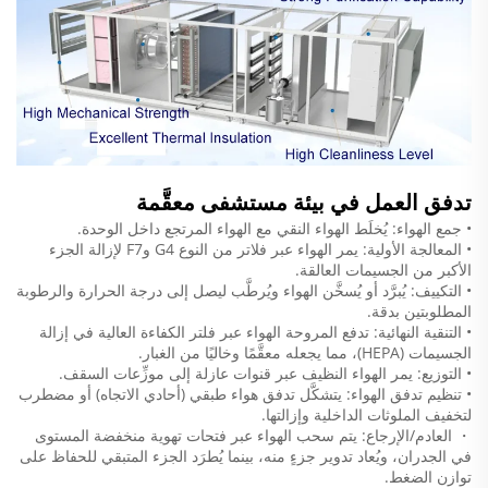
تدفق العمل في بيئة مستشفى معقَّمة
• جمع الهواء: يُخلَط الهواء النقي مع الهواء المرتجع داخل الوحدة.
• المعالجة الأولية: يمر الهواء عبر فلاتر من النوع G4 وF7 لإزالة الجزء
الأكبر من الجسيمات العالقة.
• التكييف: يُبرَّد أو يُسخَّن الهواء ويُرطَّب ليصل إلى درجة الحرارة والرطوبة
المطلوبتين بدقة.
• التنقية النهائية: تدفع المروحة الهواء عبر فلتر الكفاءة العالية في إزالة
الجسيمات (HEPA)، مما يجعله معقَّمًا وخاليًا من الغبار.
• التوزيع: يمر الهواء النظيف عبر قنوات عازلة إلى موزِّعات السقف.
• تنظيم تدفق الهواء: يتشكَّل تدفق هواء طبقي (أحادي الاتجاه) أو مضطرب
لتخفيف الملوثات الداخلية وإزالتها.
・ العادم/الإرجاع: يتم سحب الهواء عبر فتحات تهوية منخفضة المستوى
في الجدران، ويُعاد تدوير جزءٍ منه، بينما يُطرَد الجزء المتبقي للحفاظ على
توازن الضغط.