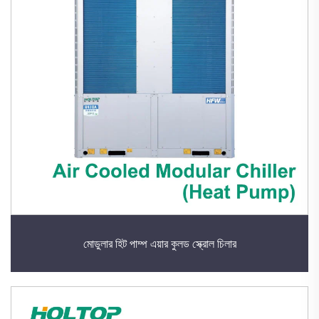
মোডুলার হিট পাম্প এয়ার কুলড স্ক্রোল চিলার