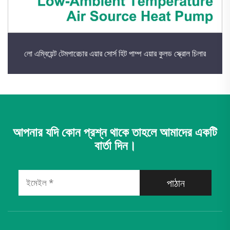
লো এম্বিয়েন্ট টেমপারেচার এয়ার সোর্স হিট পাম্প এয়ার কুলড স্ক্রোল চিলার
আপনার যদি কোন প্রশ্ন থাকে তাহলে আমাদের একটি
বার্তা দিন।
পাঠান