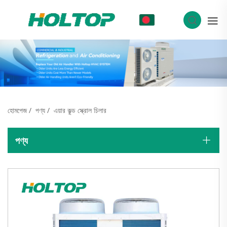
BN
হোমপেজ
/
পণ্য
/
এয়ার কুল্ড স্ক্রোল চিলার
পণ্য