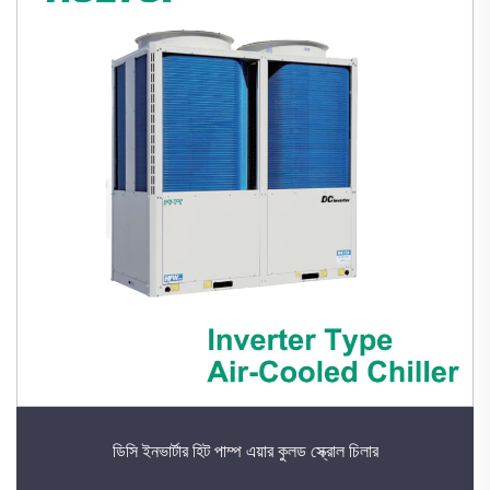
ডিসি ইনভার্টার হিট পাম্প এয়ার কুলড স্ক্রোল চিলার