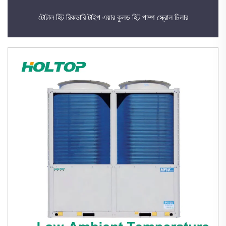
টোটাল হিট রিকভারি টাইপ এয়ার কুলড হিট পাম্প স্ক্রোল চিলার