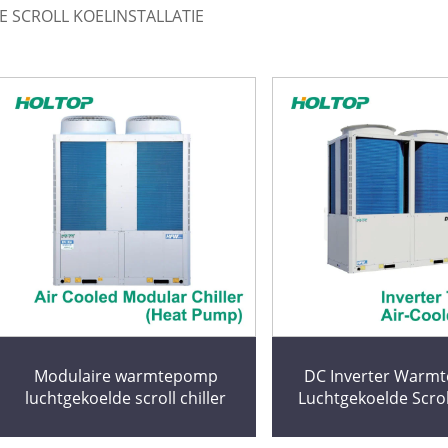
 SCROLL KOELINSTALLATIE
Modulaire warmtepomp
DC Inverter Warm
luchtgekoelde scroll chiller
Luchtgekoelde Scroll