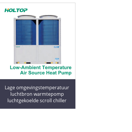
Lage omgevingstemperatuur
luchtbron warmtepomp
luchtgekoelde scroll chiller