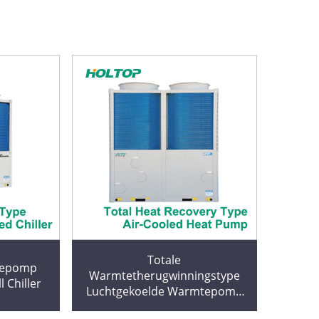
Totale
tepomp
Warmtetherugwinningstype
 Chiller
Luchtgekoelde Warmtepomp
Scroll Chiller