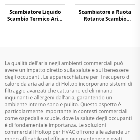
Scambiatore Liquido
Scambiatore a Ruota
Scambio Termico Aria-
Rotante Scambio
Aria Recupero Calore
Termico Aria-Aria
Unità di Trattamento
Recupero Calore Unità
dell'Aria
di Trattamento dell'Aria
La qualità dell'aria negli ambienti commerciali può
avere un impatto diretto sulla salute e sul benessere
degli occupanti. Le apparecchiature per il recupero di
calore da aria ad aria di Holtop incorporano sistemi di
filtraggio avanzati che catturano ed eliminano
inquinanti e allergeni dall'aria, garantendo un
ambiente interno sano e pulito. Questo aspetto è
particolarmente importante in contesti commerciali
come ospedali e scuole, dove la salute degli occupanti
è di fondamentale importanza. Le soluzioni
commerciali Holtop per HVAC offrono alle aziende un
modo affidabile ed efficace per mantenere elevati