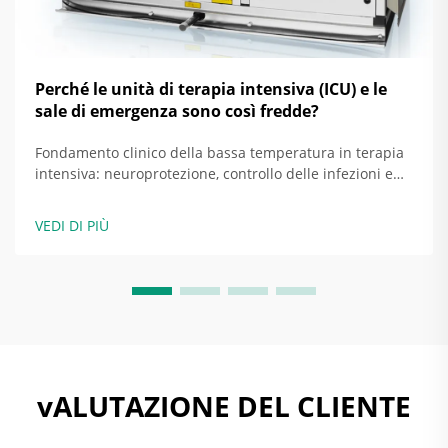
Perché le unità di terapia intensiva (ICU) e le
sale di emergenza sono così fredde?
Fondamento clinico della bassa temperatura in terapia
intensiva: neuroprotezione, controllo delle infezioni e
obiettivi basati su evidenze. Come l’ipotermia mirata e
la soppressione della febbre migliorano i risultati nei
VEDI DI PIÙ
pazienti con lesioni cerebrali e sepsi. Mantenere
temperature più fresche nelle terapie intensive...
vALUTAZIONE DEL CLIENTE