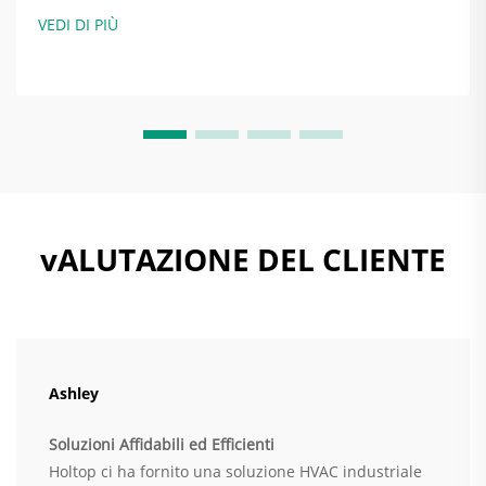
energetica. Quando i sistemi di ventilazione sono
VEDI DI PIÙ
configurati correttamente, in realtà risparmiano energia
regolando la quantità di aria scambiata...
vALUTAZIONE DEL CLIENTE
Ashley
Soluzioni Affidabili ed Efficienti
Holtop ci ha fornito una soluzione HVAC industriale