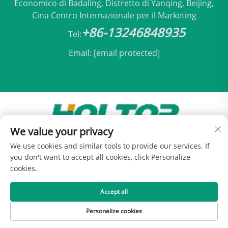
Economico di Badaling, Distretto di Yanqing, Beijing,
Cina Centro Internazionale per il Marketing
+86-13246848935
Tel:
Email:
[email protected]
We value your privacy
Copyright © 2025 by Beijing Holtop Condizionamento
We use cookies and similar tools to provide our services. If
Srl -
Informativa sulla privacy
you don't want to accept all cookies, click Personalize
cookies.
Accept all
Personalize cookies
HOMEPAGE
PRODOTTI
E-MAIL
TEL