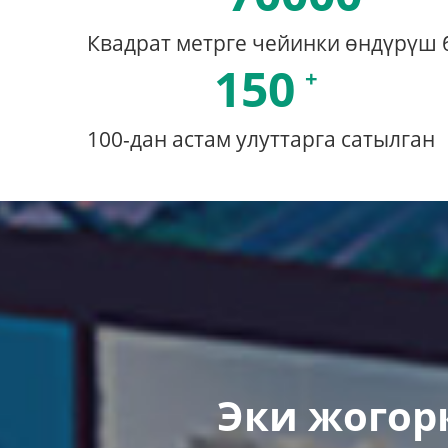
Квадрат метрге чейинки өндүрүш 
150
100-дан астам улуттарга сатылган
Эки жогор