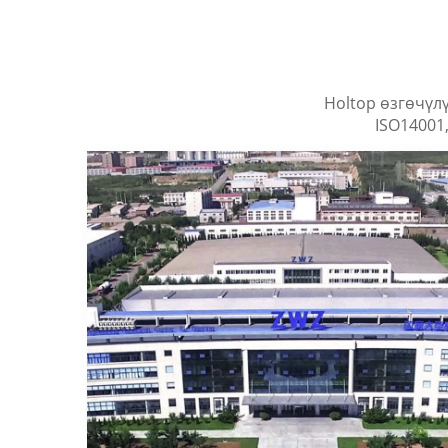
Holtop өзгөчүл
ISO14001