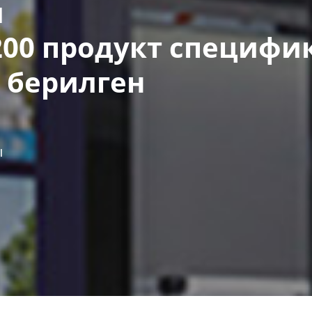
я
 200 продукт специф
 берилген
ы