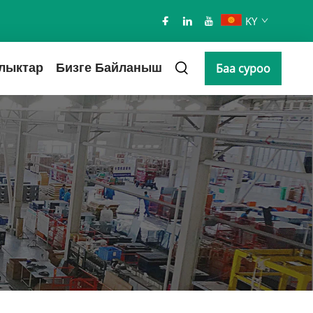
KY
лыктар
Бизге Байланыш
Баа суроо