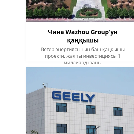
Чина Wazhou Group'ун
қаңқышы
Ветер энергиясынын баш қаңқышы
проекти, жалпы инвестициясы 1
миллиард юань.