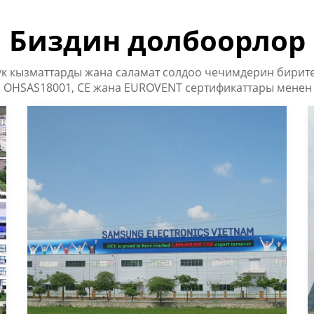
Биздин долбоорлор
үк кызматтарды жана саламат солдоо чечимдерин биритет
, OHSAS18001, CE жана EUROVENT сертификаттары менен 