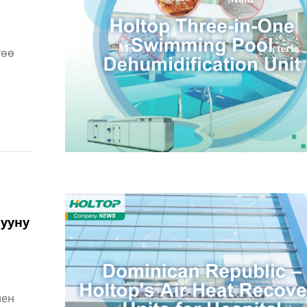
төө
лууну
нен