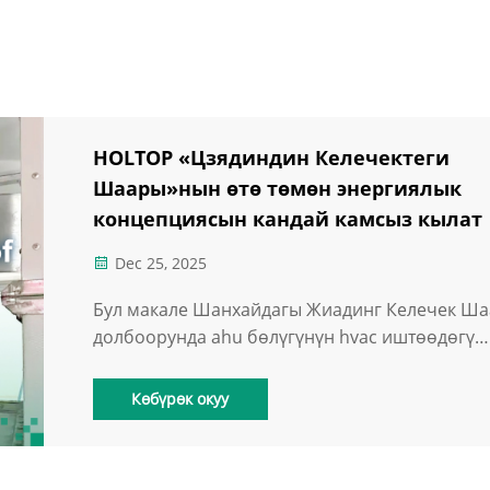
HOLTOP «Цзядиндин Келечектеги
Шаары»нын өтө төмөн энергиялык
концепциясын кандай камсыз кылат
Dec 25, 2025
Бул макале Шанхайдагы Жиадинг Келечек Ша
долбоорунда ahu бөлүгүнүн hvac иштөөдөгү
наапы жардамын изилдейт жана HOLTOP түз
жана ультра төмөнкү углеродтуу имараттар ү
Көбүрөк окуу
жогорку эффективдууу hava иштөө чечимдер
кандай камсыз кылчын көрсөтөт.