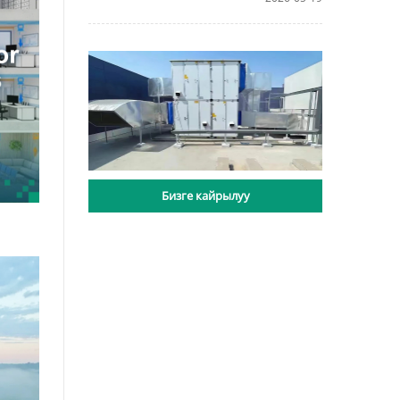
Бизге кайрылуу