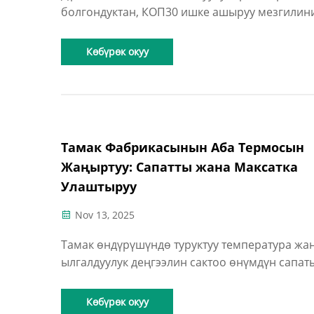
болгондуктан, КОП30 ишке ашыруу мезгилин
чечкичтик он жылдыгын талап кылат. Биздин 
ауа вентиляция системасы климат ишин күнү
Көбүрөк окуу
ички мейманкана кеңдиктерине алып келет. Д
2025-11-18 Жайгашкан жери: Кытай Та...
Тамак Фабрикасынын Аба Термосын
Жаңыртуу: Сапатты жана Максатка
Улаштыруу
Nov 13, 2025
Тамак өндүрүшүндө туруктуу температура жа
ылгалдуулук деңгээлин сактоо өнүмдүн сапат
маанилүү.
Көбүрөк окуу