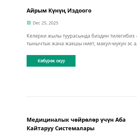
Айрым Күнүң Издоого
Dec 25, 2025
Келерки жылы туурасында биздин тилегибиз 
тынычтык жана жакшы ниет, макул-мукун эс а
жана чоң кубаныч.
Көбүрөк окуу
Медициналык чөйрөлөр үчүн Аба
Кайтаруу Системалары