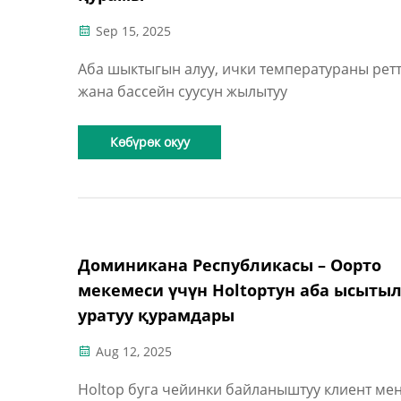
Sep 15, 2025
Аба шыктыгын алуу, ички температураны рет
жана бассейн суусун жылытуу
Көбүрөк окуу
Доминикана Республикасы – Оорто
мекемеси үчүн Holtopтун аба ысыты
уратуу қурамдары
Aug 12, 2025
Holtop буга чейинки байланыштуу клиент ме