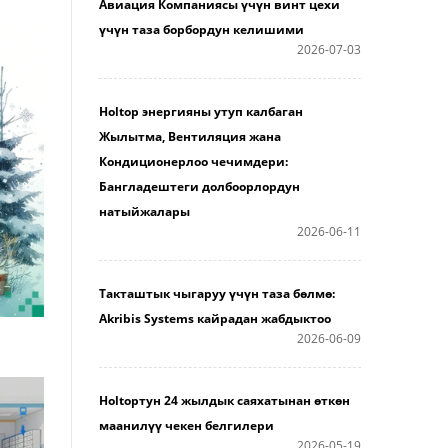
Авиация Компаниясы үчүн винт цехи
үчүн таза борбордун келишими
2026-07-03
Holtop энергияны утуп калбаган
Жылытма, Вентиляция жана
Кондиционерлоо чечимдери:
Бангладештеги долбоорлордун
натыйжалары
2026-06-11
Такташтык чыгаруу үчүн таза бөлмө:
Akribis Systems кайрадан жабдыктоо
2026-06-09
Holtopтун 24 жылдык саяхатынан өткөн
маанилүү чекен белгилери
2026-05-19