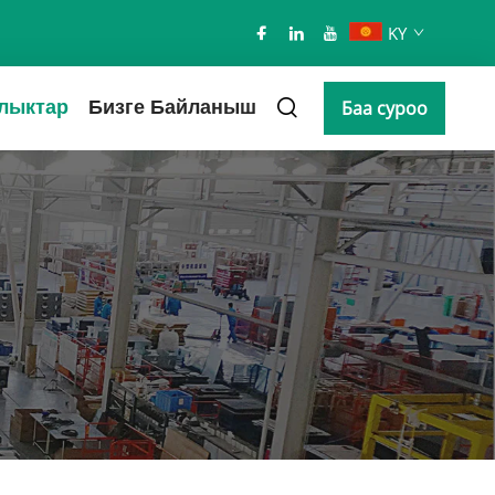
KY
лыктар
Бизге Байланыш
Баа суроо