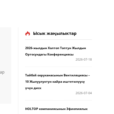
Ысык жаңылыктар
2026-жылдын Холтоп Топтун Жылдын
Ортосундагы Конференциясы
2026-07-18
ар
Тайбэй ооруканасынын Вентиляциясы –
10 Жылуулуктун кайра иштетилүүсү
үчүн диск
чүн
2026-07-04
ин
HOLTOP компаниясынын Эфиопиялык