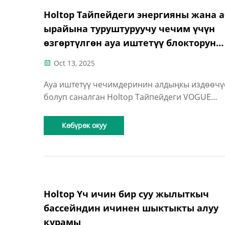
Holtop Тайпейдеги энергияны жана а
ырайына туруштуруучу чечим үчүн
өзгөртүлгөн ауа иштетүү блокторун
камсыз кылат
Oct 13, 2025
Ауа иштетүү чечимдеринин алдыңкы издөөчү
болуп саналган Holtop Тайпейдеги VOGUE
долбоору үчүн төрт өзгөртүлгөн пластиналык
финдуу жылуулуктун кайра ээлегич устасыны
Көбүрөк окуу
орнотуусун ийгиликтүү бүтүрдү
Holtop Үч ичин бир суу жылыткыч
бассейндин ичинен шыктыкты алуу
қурамы