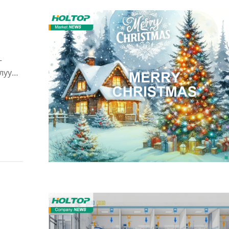
–
луу