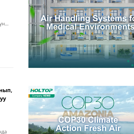
ы
үн
т
нып,
уу
нда