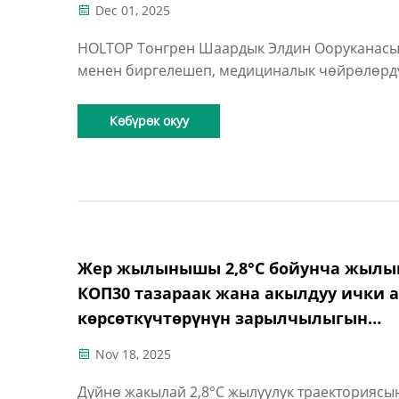
Dec 01, 2025
HOLTOP Тонгрен Шаардык Элдин Ооруканас
менен биргелешеп, медициналык чөйрөлөрд
өзгөчө талаптарына ылайык келген заманбап
шарттандыруу чечимин иштеп чыгууга
Көбүрөк окуу
багытталган. Бул бирикме ооруканага соңку
технологияларды колдонууга мүмкүндүк бере
жана...
Жер жылынышы 2,8°C бойунча жылы
КОП30 тазараак жана акылдуу ички а
көрсөткүчтөрүнүн зарылчылыгын
көрсөттү
Nov 18, 2025
Дүйнө жакылай 2,8°C жылуулук траекториясы