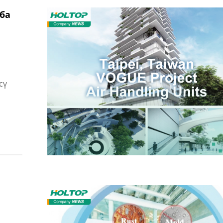
ба
сү
н