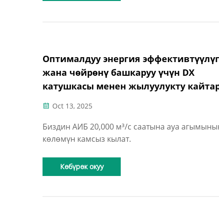
Оптималдуу энергия эффективтүүлү
жана чөйрөнү башкаруу үчүн DX
катушкасы менен жылуулукту кайта
үчүн ауа иштетүү бирдиги
Oct 13, 2025
Биздин АИБ 20,000 м³/с саатына ауа агымыны
көлөмүн камсыз кылат.
Көбүрөк окуу