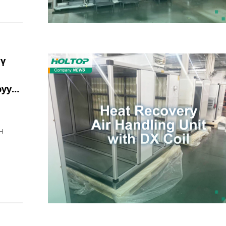
гү
руу
н