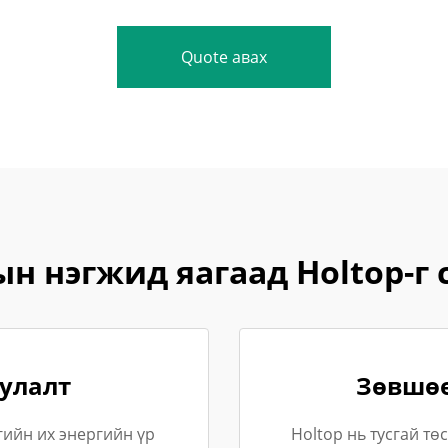
Quote авах
н нэгжид яагаад Holtop-г с
улалт
Зөвшөө
гийн их энергийн үр
Holtop нь тусгай т