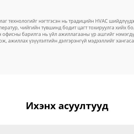
аг технологийг нэгтгэсэн нь традицийн HVAC шийдлүүдээ
ператур, чийгийн түвшинд бодит цагт тохируулга хийх б
 офисны барилга нь үйл ажиллагааны үр ашгийг нэмэгдү
ж, ажиллах үзүүлэлтийн дэлгэрэнгүй мэдээллийг хангас
Ихэнх асуултууд