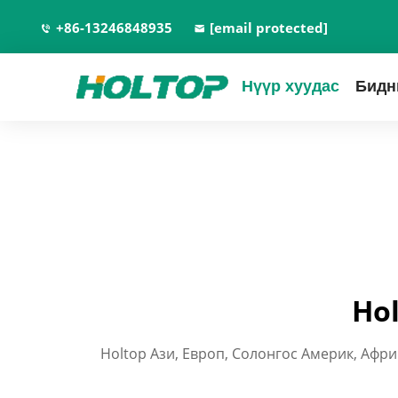
+86-13246848935
[email protected]
Нүүр хуудас
Бидн
Ho
Holtop Ази, Европ, Солонгос Америк, Афр