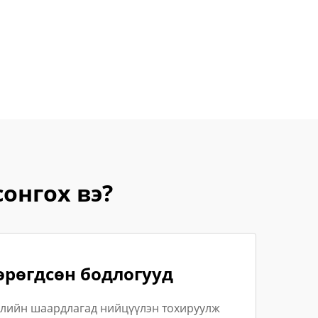
онгох вэ?
рөгдсөн бодлогууд
өслийн шаардлагад нийцүүлэн тохируулж