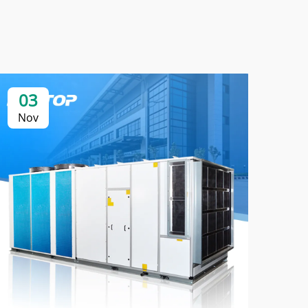
03
0
Nov
No