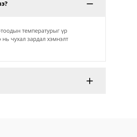
вэ?
дотоодын температурыг үр
 нь чухал зардал хэмнэлт