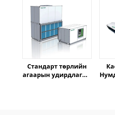
Стандарт төрлийн
Ка
агаарын удирдлагын
Нумд
нэгж