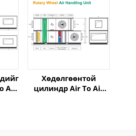
үдийг
Хөдөлгөөнтой
o Air
цилиндр Air To Air
Air
Heat Recovery Air
t
Handling Unit