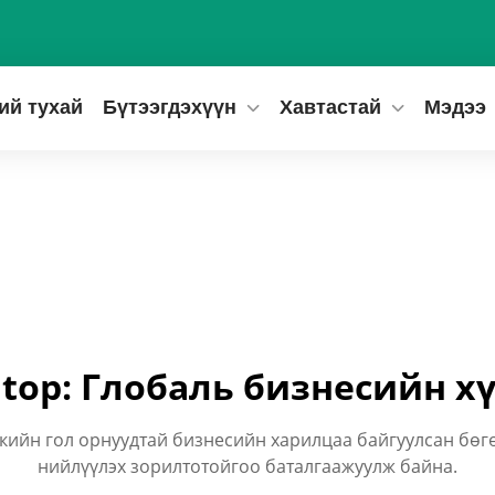
ий тухай
Бүтээгдэхүүн
Хавтастай
Мэдээ
ltop: Глобаль бизнесийн хү
икийн гол орнуудтай бизнесийн харилцаа байгуулсан бө
нийлүүлэх зорилтотойгоо баталгаажуулж байна.