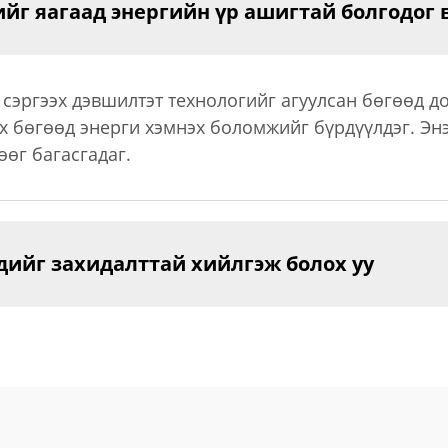
йг яагаад энергийн үр ашигтай болгодог 
н сэргээх дэвшилтэт технологийг агуулсан бөгөөд 
х бөгөөд энерги хэмнэх боломжийг бүрдүүлдэг. Энэ
өөг багасгадаг.
үдийг захидалттай хийлгэж болох уу