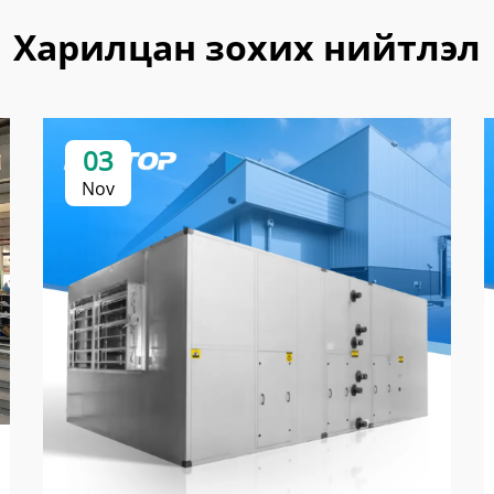
Харилцан зохих нийтлэл
03
Nov