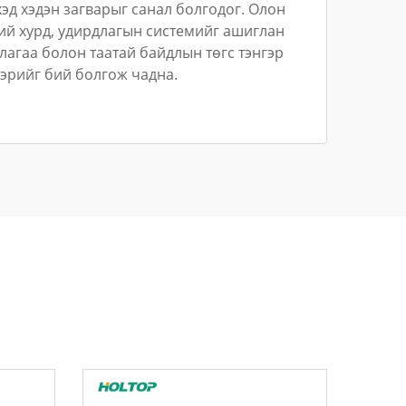
хэд хэдэн загварыг санал болгодог. Олон
ий хурд, удирдлагын системийг ашиглан
агаа болон таатай байдлын төгс тэнгэр
эрийг бий болгож чадна.