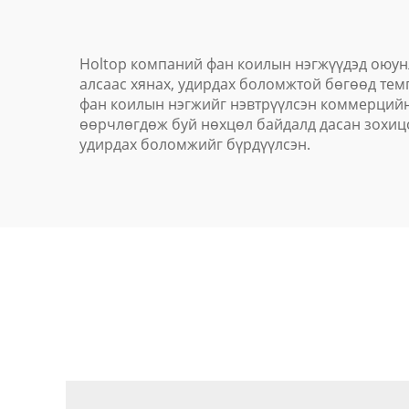
Holtop компаний фан коилын нэгжүүдэд оюунл
алсаас хянах, удирдах боломжтой бөгөөд тем
фан коилын нэгжийг нэвтрүүлсэн коммерцийн
өөрчлөгдөж буй нөхцөл байдалд дасан зохицо
удирдах боломжийг бүрдүүлсэн.