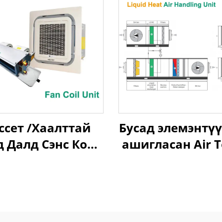
ссет /Хаалттай
Бусад элемэнтү
 Далд Сэнс Коил
ашигласан Air T
Нэгж
Heat Recovery 
Handling Uni