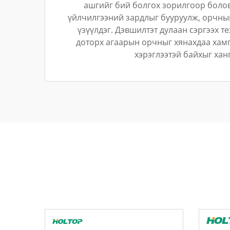
ашгийг бий болгох зорилгоор боло
үйлчилгээний зардлыг бууруулж, орчны
үзүүлдэг. Дэвшилтэт дулаан сэргээх 
доторх агаарын орчныг хянахдаа хам
хэрэглээтэй байхыг хан