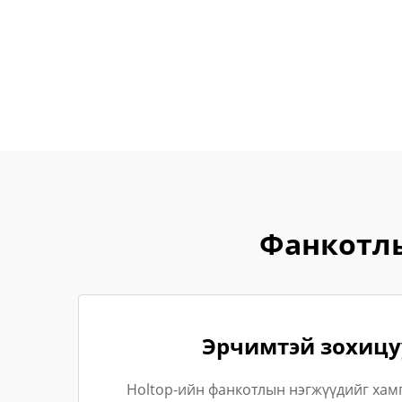
Фанкотлы
Эрчимтэй зохицу
Holtop-ийн фанкотлын нэгжүүдийг хам