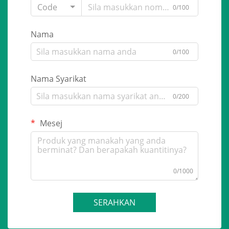
Code
0/100
Nama
0/100
Nama Syarikat
0/200
Mesej
0/1000
SERAHKAN