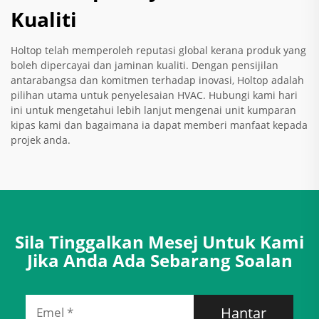
Kualiti
Holtop telah memperoleh reputasi global kerana produk yang
boleh dipercayai dan jaminan kualiti. Dengan pensijilan
antarabangsa dan komitmen terhadap inovasi, Holtop adalah
pilihan utama untuk penyelesaian HVAC. Hubungi kami hari
ini untuk mengetahui lebih lanjut mengenai unit kumparan
kipas kami dan bagaimana ia dapat memberi manfaat kepada
projek anda.
Sila Tinggalkan Mesej Untuk Kami
Jika Anda Ada Sebarang Soalan
Hantar