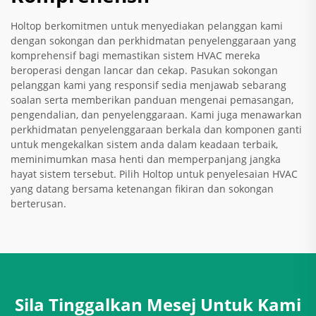
Holtop berkomitmen untuk menyediakan pelanggan kami
dengan sokongan dan perkhidmatan penyelenggaraan yang
komprehensif bagi memastikan sistem HVAC mereka
beroperasi dengan lancar dan cekap. Pasukan sokongan
pelanggan kami yang responsif sedia menjawab sebarang
soalan serta memberikan panduan mengenai pemasangan,
pengendalian, dan penyelenggaraan. Kami juga menawarkan
perkhidmatan penyelenggaraan berkala dan komponen ganti
untuk mengekalkan sistem anda dalam keadaan terbaik,
meminimumkan masa henti dan memperpanjang jangka
hayat sistem tersebut. Pilih Holtop untuk penyelesaian HVAC
yang datang bersama ketenangan fikiran dan sokongan
berterusan.
Sila Tinggalkan Mesej Untuk Kami