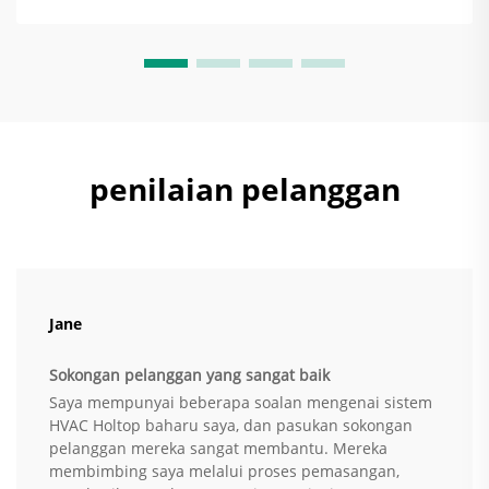
pada Pesakit dengan Kecederaan Otak dan Sepsis —
Menjaga suhu ICU pada tahap yang lebih sejuk...
penilaian pelanggan
Jane
Sokongan pelanggan yang sangat baik
Saya mempunyai beberapa soalan mengenai sistem
HVAC Holtop baharu saya, dan pasukan sokongan
pelanggan mereka sangat membantu. Mereka
membimbing saya melalui proses pemasangan,