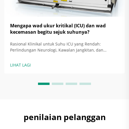
Mengapa wad ukur kritikal (ICU) dan wad
kecemasan begitu sejuk suhunya?
Rasional Klinikal untuk Suhu ICU yang Rendah:
Perlindungan Neurologi, Kawalan Jangkitan, dan
Sasaran Berasaskan Bukti — Bagaimana Hipotermia
Terarah dan Penekanan Demam Meningkatkan Hasil
LIHAT LAGI
pada Pesakit dengan Kecederaan Otak dan Sepsis —
Menjaga suhu ICU pada tahap yang lebih sejuk...
penilaian pelanggan