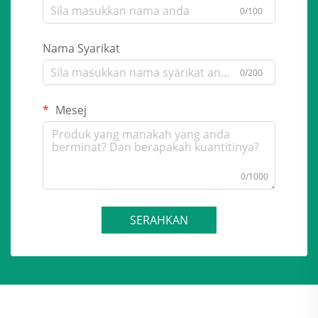
0/100
Nama Syarikat
0/200
Mesej
0/1000
SERAHKAN