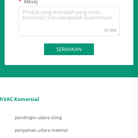
Mesej
0/1000
SERAHKAN
hVAC Komersial
pendingin udara siling
penyaman udara makmal