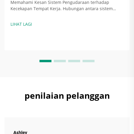
Memahami Kesan Sistem Pengudaraan terhadap
Kecekapan Tempat Kerja. Hubungan antara sistem
pengudaraan dan peningkatan kecekapan tenaga.
Apabila sistem pengudaraan dipasang dengan betul, ia
LIHAT LAGI
sebenarnya menjimatkan tenaga dengan menyesuaikan
jumlah udara yang ditukar ganti...
penilaian pelanggan
Ashley